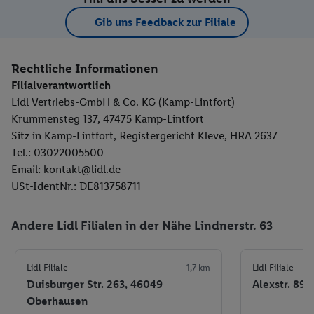
Gib uns Feedback zur Filiale
Rechtliche Informationen
Filialverantwortlich
Lidl Vertriebs-GmbH & Co. KG (Kamp-Lintfort)
Krummensteg 137, 47475 Kamp-Lintfort
Sitz in Kamp-Lintfort, Registergericht Kleve, HRA 2637
Tel.: 03022005500
Email: kontakt@lidl.de
USt-IdentNr.: DE813758711
Andere Lidl Filialen in der Nähe Lindnerstr. 63
Lidl Filiale
1,7 km
Lidl Filiale
Duisburger Str. 263, 46049
Alexstr. 89,
Oberhausen