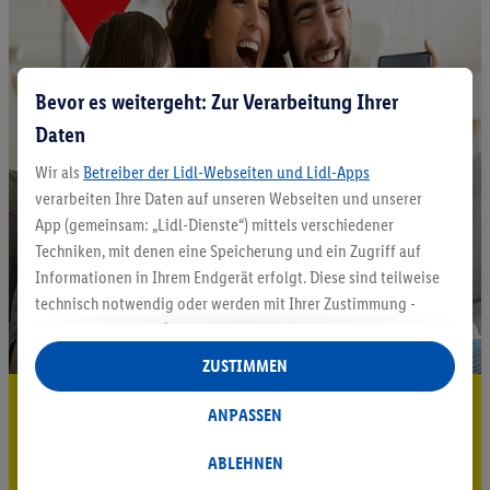
Bevor es weitergeht: Zur Verarbeitung Ihrer
Daten
Wir als
Betreiber der Lidl-Webseiten und Lidl-Apps
verarbeiten Ihre Daten auf unseren Webseiten und unserer
App (gemeinsam: „Lidl-Dienste“) mittels verschiedener
Techniken, mit denen eine Speicherung und ein Zugriff auf
Informationen in Ihrem Endgerät erfolgt. Diese sind teilweise
technisch notwendig oder werden mit Ihrer Zustimmung -
auch durch Partner (u.a.
als separat
oder gemeinsam
Verantwortliche; im Zusammenhang mit dem IAB TCF
ZUSTIMMEN
insgesamt
6
Partner) - für komfortable Einstellungen, zur
5.95 € Versand sparen³²ᵃ
Statistik-Erstellung oder für personalisierte Werbung
ANPASSEN
innerhalb und außerhalb der Lidl-Dienste verwendet.
Jetzt zum Newsletter anmelden
Datenverarbeitungen für personalisierte Werbung werden
ABLEHNEN
durchgeführt, um eigene Werbung auszusteuern und um