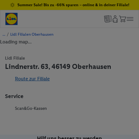
Summer Sale! Bis zu -66% sparen – online & in deiner Filiale!
/
Lidl Filialen Oberhausen
Loading map...
Lidl Filiale
Lindnerstr. 63, 46149 Oberhausen
Route zur Filiale
Service
Scan&Go-Kassen
Hilf uns besser zu werden