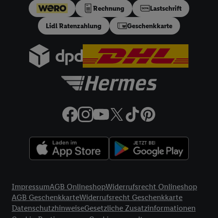
Lidl Plus-Konto erstellen bzw. sich in Ihr bestehendes Lidl
Rechnung
Lastschrift
Plus-Konto einloggen, kann darüber hinaus auch Ihre dort
Lidl Ratenzahlung
Geschenkkarte
angegebene E-Mail-Adresse von uns in gemeinsamer
Verantwortlichkeit mit einem der oben genannten Partner
verwendet werden, um daraus eine spezielle Online-Kennung
zu erstellen (die sogenannte EUID), die wir sodann ähnlich wie
die sogleich beschriebene Utiq-Kennung verwenden können,
um Sie in von Dritten betriebenen Diensten zu erkennen und
Ihnen personalisierte Werbung auszuspielen. Hierzu wird von
uns und einem der anderen oben genannten Partner auch Ihre
in einen Hashwert umgewandelte E-Mail-Adresse in
gemeinsamer Verantwortlichkeit verarbeitet.
Zudem erlauben Sie uns, der Utiq SA/NV („Utiq“) und
Ihrem
Telekommunikationsnetzbetreiber
, die Utiq-Technologie
in den Lidl-Diensten einzusetzen. Utiq prüft zunächst anhand
Rechtliche Informationen
Ihrer IP-Adresse, ob die Technologie für Sie verfügbar ist.
Impressum
AGB Onlineshop
Widerrufsrecht Onlineshop
Wenn das der Fall ist, gibt Utiq Ihre IP-Adresse an Ihren
AGB Geschenkkarte
Widerrufsrecht Geschenkkarte
Netzbetreiber weiter, der anhand der IP-Adresse und einer
Datenschutzhinweise
Gesetzliche Zusatzinformationen
Kundenkonto-Referenz, wie z.B. Ihrer Mobilfunknummer, eine