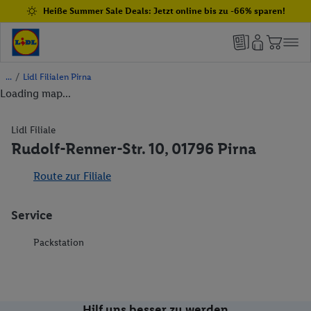
Heiße Summer Sale Deals: Jetzt online bis zu -66% sparen!
/
Lidl Filialen Pirna
Loading map...
Lidl Filiale
Rudolf-Renner-Str. 10, 01796 Pirna
Route zur Filiale
Service
Packstation
Hilf uns besser zu werden