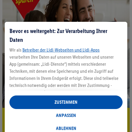
Bevor es weitergeht: Zur Verarbeitung Ihrer
Daten
Wir als
Betreiber der Lidl-Webseiten und Lidl-Apps
verarbeiten Ihre Daten auf unseren Webseiten und unserer
App (gemeinsam: „Lidl-Dienste“) mittels verschiedener
Techniken, mit denen eine Speicherung und ein Zugriff auf
Informationen in Ihrem Endgerät erfolgt. Diese sind teilweise
technisch notwendig oder werden mit Ihrer Zustimmung -
auch durch Partner (u.a.
als separat
oder gemeinsam
Verantwortliche; im Zusammenhang mit dem IAB TCF
ZUSTIMMEN
insgesamt
6
Partner) - für komfortable Einstellungen, zur
Statistik-Erstellung oder für personalisierte Werbung
5.95 € Versand sparen³²ᵃ
ANPASSEN
innerhalb und außerhalb der Lidl-Dienste verwendet.
Jetzt zum Newsletter anmelden
Datenverarbeitungen für personalisierte Werbung werden
ABLEHNEN