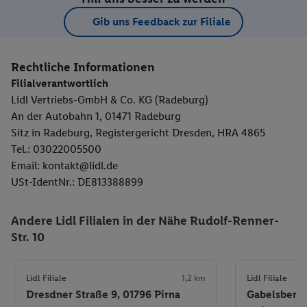
Gib uns Feedback zur Filiale
Rechtliche Informationen
Filialverantwortlich
Lidl Vertriebs-GmbH & Co. KG (Radeburg)
An der Autobahn 1, 01471 Radeburg
Sitz in Radeburg, Registergericht Dresden, HRA 4865
Tel.: 03022005500
Email: kontakt@lidl.de
USt-IdentNr.: DE813388899
Andere Lidl Filialen in der Nähe Rudolf-Renner-
Str. 10
Lidl Filiale
1,2 km
Lidl Filiale
Dresdner Straße 9, 01796 Pirna
Gabelsberge