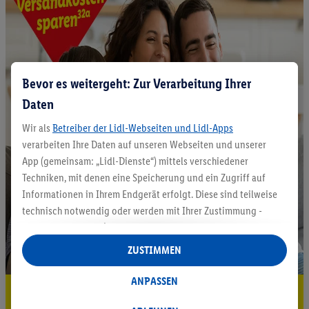
Bevor es weitergeht: Zur Verarbeitung Ihrer
Daten
Wir als
Betreiber der Lidl-Webseiten und Lidl-Apps
verarbeiten Ihre Daten auf unseren Webseiten und unserer
App (gemeinsam: „Lidl-Dienste“) mittels verschiedener
Techniken, mit denen eine Speicherung und ein Zugriff auf
Informationen in Ihrem Endgerät erfolgt. Diese sind teilweise
technisch notwendig oder werden mit Ihrer Zustimmung -
auch durch Partner (u.a.
als separat
oder gemeinsam
Verantwortliche; im Zusammenhang mit dem IAB TCF
ZUSTIMMEN
insgesamt
6
Partner) - für komfortable Einstellungen, zur
Statistik-Erstellung oder für personalisierte Werbung
ANPASSEN
5.95 € Versand sparen³²ᵃ
innerhalb und außerhalb der Lidl-Dienste verwendet.