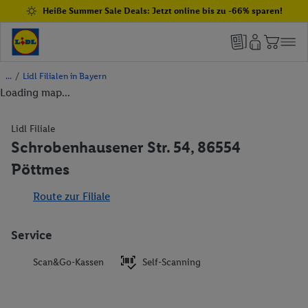
Heiße Summer Sale Deals: Jetzt online bis zu -66% sparen!
/
Lidl Filialen in Bayern
Loading map...
Lidl Filiale
Schrobenhausener Str. 54, 86554
Pöttmes
Route zur Filiale
Service
Scan&Go-Kassen
Self-Scanning