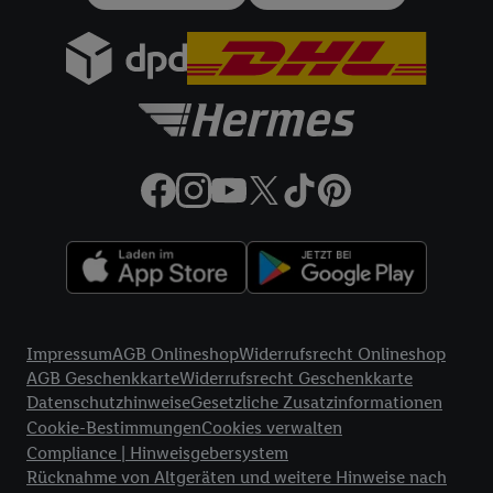
gemeinsamer Verantwortlichkeit verarbeitet.
Zudem erlauben Sie uns, der Utiq SA/NV („Utiq“) und
Ihrem
Telekommunikationsnetzbetreiber
, die Utiq-Technologie
in den Lidl-Diensten einzusetzen. Utiq prüft zunächst anhand
Ihrer IP-Adresse, ob die Technologie für Sie verfügbar ist.
Wenn das der Fall ist, gibt Utiq Ihre IP-Adresse an Ihren
Netzbetreiber weiter, der anhand der IP-Adresse und einer
Kundenkonto-Referenz, wie z.B. Ihrer Mobilfunknummer, eine
Kennung für Utiq erstellt. Wir werden diese Kennung
verwenden, um Sie wiederzuerkennen und Erkenntnisse über
Ihr Nutzungsverhalten in den Lidl-Diensten zu erfassen.
Insbesondere können Sie mittels dieser Technologie auch auf
Rechtliche Informationen
Diensten wiedererkannt werden, die von Dritten betrieben
Impressum
AGB Onlineshop
Widerrufsrecht Onlineshop
werden, damit wir Ihnen dort personalisierte Werbung
AGB Geschenkkarte
Widerrufsrecht Geschenkkarte
ausspielen können. Sie können Ihre Einwilligung speziell zur
Datenschutzhinweise
Gesetzliche Zusatzinformationen
Nutzung der Utiq-Technologie - zusätzlich zur weiter unten
Cookie-Bestimmungen
Cookies verwalten
erläuterten Möglichkeit, Ihre Einwilligung generell zu
Compliance | Hinweisgebersystem
widerrufen - jederzeit auch über
das Datenschutzportal von
Rücknahme von Altgeräten und weitere Hinweise nach