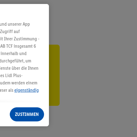
 und unserer App
Zugriff auf
it Ihrer Zustimmung -
IAB TCF insgesamt
6
g innerhalb und
ren³²ᵃ
 durchgeführt, um
enste über die Ihnen
den
s Lidl Plus-
. Zudem werden einem
eser als
eigenständig
eren Diensten
Lidl-Dienste, Ihr
ZUSTIMMEN
echt - sowie Ihre
ch dem Speichern von
sogenannten