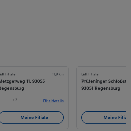
idl Filiale
11,9 km
Lidl Filiale
Metzgerweg 11, 93055
Prüfeninger Schloßstr. 
Regensburg
93051 Regensburg
+ 2
Filialdetails
Fil
Meine Filiale
Meine Filial