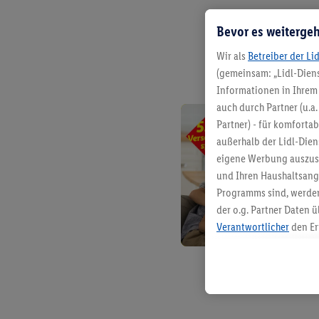
Bevor es weitergeh
Wir als
Betreiber der Li
(gemeinsam: „Lidl-Diens
Informationen in Ihrem 
auch durch Partner (u.a
Partner) - für komforta
außerhalb der Lidl-Die
eigene Werbung auszust
und Ihren Haushaltsang
Programms sind, werden
der o.g. Partner Daten ü
Verantwortlicher
den Er
Die Erstellung personal
angereicherten Profilen
Kaufverhalten in den Li
genauen Standortdaten)
und/ oder dem Zugriff 