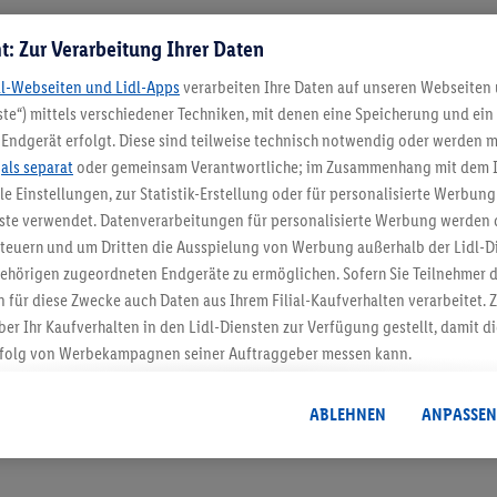
t: Zur Verarbeitung Ihrer Daten
Meine Filiale
dl-Webseiten und Lidl-Apps
verarbeiten Ihre Daten auf unseren Webseiten
te“) mittels verschiedener Techniken, mit denen eine Speicherung und ein 
Endgerät erfolgt. Diese sind teilweise technisch notwendig oder werden m
.
als separat
oder gemeinsam Verantwortliche; im Zusammenhang mit dem 
ble Einstellungen, zur Statistik-Erstellung oder für personalisierte Werbun
5.95 € Versand spa
nste verwendet. Datenverarbeitungen für personalisierte Werbung werden
euern und um Dritten die Ausspielung von Werbung außerhalb der Lidl-Di
Jetzt zum Newsletter anmel
ehörigen zugeordneten Endgeräte zu ermöglichen. Sofern Sie Teilnehmer de
 für diese Zwecke auch Daten aus Ihrem Filial-Kaufverhalten verarbeitet
Gutschein sichern!
ber Ihr Kaufverhalten in den Lidl-Diensten zur Verfügung gestellt, damit di
folg von Werbekampagnen seiner Auftraggeber messen kann.
isierter Werbung basiert auf der Generierung von auch mit Daten von and
. Dies umfasst die Zusammenführung von Daten (z.B. über Ihre Nutzung der 
ABLEHNEN
ANPASSEN
dl-Diensten, Informationen aus Ihrem Kundenkonto - z.B. Alter oder Geschl
 auch über verschiedene Endgeräte und Lidl-Dienste hinweg einschließli
auf Informationen auf Ihren Endgeräten zur Erstellung von Zielgruppen (