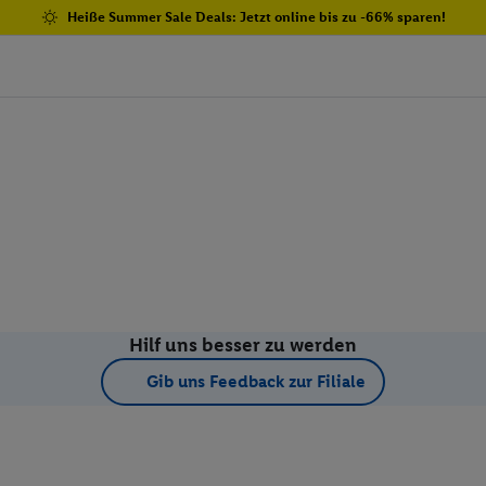
Heiße Summer Sale Deals: Jetzt online bis zu -66% sparen!
Hilf uns besser zu werden
Gib uns Feedback zur Filiale