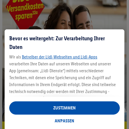
Bevor es weitergeht: Zur Verarbeitung Ihrer
Daten
Wir als
Betreiber der Lidl-Webseiten und Lidl-Apps
verarbeiten Ihre Daten auf unseren Webseiten und unserer
App (gemeinsam: „Lidl-Dienste“) mittels verschiedener
Techniken, mit denen eine Speicherung und ein Zugriff auf
Informationen in Ihrem Endgerät erfolgt. Diese sind teilweise
technisch notwendig oder werden mit Ihrer Zustimmung -
auch durch Partner (u.a.
als separat
oder gemeinsam
Verantwortliche; im Zusammenhang mit dem IAB TCF
ZUSTIMMEN
insgesamt
6
Partner) - für komfortable Einstellungen, zur
Statistik-Erstellung oder für personalisierte Werbung
ANPASSEN
innerhalb und außerhalb der Lidl-Dienste verwendet.