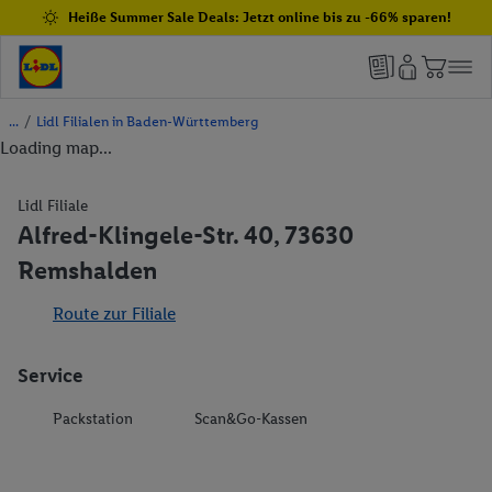
Heiße Summer Sale Deals: Jetzt online bis zu -66% sparen!
/
Lidl Filialen in Baden-Württemberg
Loading map...
Lidl Filiale
Alfred-Klingele-Str. 40, 73630
Remshalden
Route zur Filiale
Service
Packstation
Scan&Go-Kassen