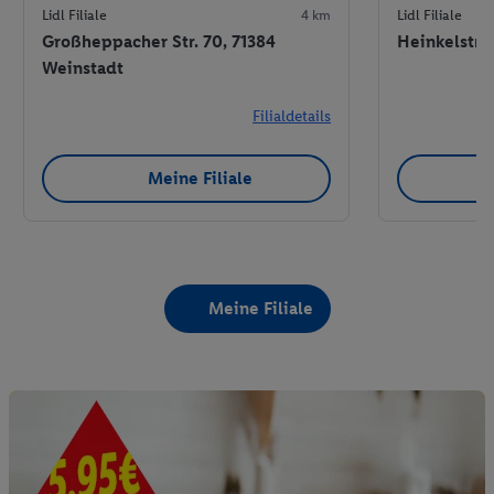
Lidl Filiale
4 km
Lidl Filiale
Großheppacher Str. 70, 71384
Heinkelstr. 
Weinstadt
Filialdetails
Meine Filiale
Meine Filiale