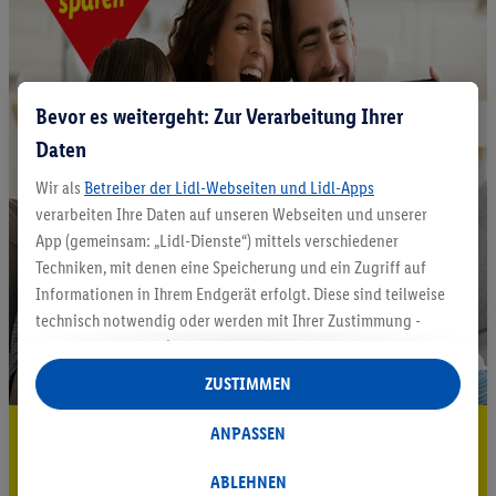
Bevor es weitergeht: Zur Verarbeitung Ihrer
Daten
Wir als
Betreiber der Lidl-Webseiten und Lidl-Apps
verarbeiten Ihre Daten auf unseren Webseiten und unserer
App (gemeinsam: „Lidl-Dienste“) mittels verschiedener
Techniken, mit denen eine Speicherung und ein Zugriff auf
Informationen in Ihrem Endgerät erfolgt. Diese sind teilweise
technisch notwendig oder werden mit Ihrer Zustimmung -
auch durch Partner (u.a.
als separat
oder gemeinsam
Verantwortliche; im Zusammenhang mit dem IAB TCF
ZUSTIMMEN
insgesamt
6
Partner) - für komfortable Einstellungen, zur
Statistik-Erstellung oder für personalisierte Werbung
5.95 € Versand sparen³²ᵃ
ANPASSEN
innerhalb und außerhalb der Lidl-Dienste verwendet.
Jetzt zum Newsletter anmelden
Datenverarbeitungen für personalisierte Werbung werden
ABLEHNEN