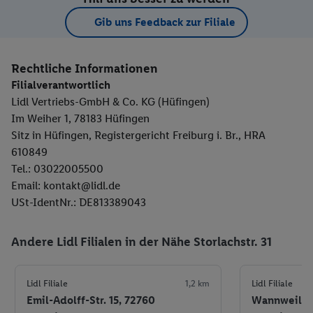
Gib uns Feedback zur Filiale
Rechtliche Informationen
Filialverantwortlich
Lidl Vertriebs-GmbH & Co. KG (Hüfingen)
Im Weiher 1, 78183 Hüfingen
Sitz in Hüfingen, Registergericht Freiburg i. Br., HRA
610849
Tel.: 03022005500
Email: kontakt@lidl.de
USt-IdentNr.: DE813389043
Andere Lidl Filialen in der Nähe Storlachstr. 31
Lidl Filiale
1,2 km
Lidl Filiale
Emil-Adolff-Str. 15, 72760
Wannweilers