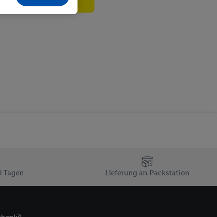
echt - sowie Ihre
ch dem Speichern von
sogenannten
 zur Leistungs-/
ur technischen
n Ihr bestehendes Lidl
n gemeinsamer
zielle Online-Kennung
Kennung verwenden
ung auszuspielen.
 umgewandelte E-Mail-
 Utiq-Technologie in
 Sie verfügbar ist.
0 Tagen
Lieferung an Packstation
dresse und einer
en diese Kennung
nsten zu erfassen.
 von Dritten betrieben