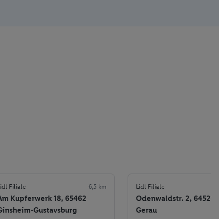
idl Filiale
6,5 km
Lidl Filiale
Am Kupferwerk 18, 65462
Odenwaldstr. 2, 64521 
Ginsheim-Gustavsburg
Gerau