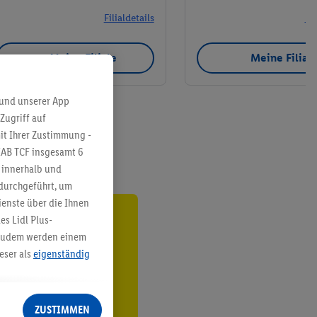
Filialdetails
Fil
Meine Filiale
Meine Filial
 und unserer App
Zugriff auf
it Ihrer Zustimmung -
IAB TCF insgesamt
6
g innerhalb und
 durchgeführt, um
enste über die Ihnen
s Lidl Plus-
ren³²ᵃ
. Zudem werden einem
eser als
eigenständig
den
eren Diensten
Lidl-Dienste, Ihr
ZUSTIMMEN