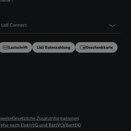
chenk⁷!
gung speziell zur
ung generell zu
en“/„Nutzung der
Lidl Connect
inwilligung (nur für
von Utiq
.
ch einen Klick auf
ndung sämtlicher
Lastschrift
Lidl Ratenzahlung
Geschenkkarte
t, Ihre Einwilligung
ngen
.
Die Impressen
as gilt auch für die
B TCF für Werbung und
reitstellung und
en Quellen,
ter Informationen,
rten Utiq-
nweise
Gesetzliche Zusatzinformationen
weise nach ElektroG und BattVO/BattDG
ichern von oder