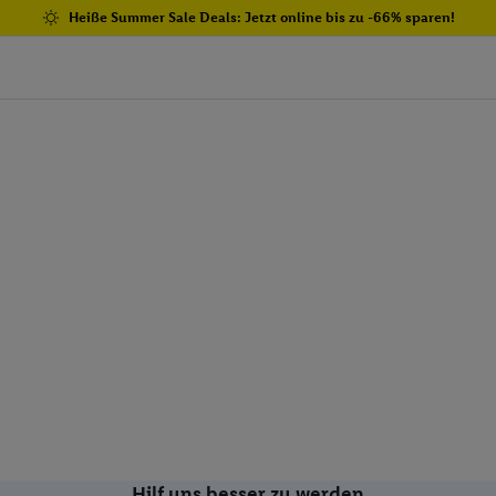
Heiße Summer Sale Deals: Jetzt online bis zu -66% sparen!
Hilf uns besser zu werden