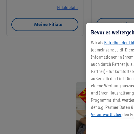
Filialdetails
Meine Filiale
Meine 
Bevor es weitergeh
Wir als
Betreiber der Li
(gemeinsam: „Lidl-Diens
Informationen in Ihrem 
auch durch Partner (u.a
Partner) - für komforta
außerhalb der Lidl-Die
eigene Werbung auszust
und Ihren Haushaltsang
Programms sind, werden
der o.g. Partner Daten ü
Verantwortlicher
den Er
Die Erstellung personal
angereicherten Profilen