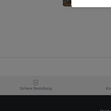
Kaufverhalten in den Li
genauen Standortdaten)
und/ oder dem Zugriff 
Segmenten). Im Zusamme
Erfolgsmessung der Wer
Sicherung und Optimie
Sofern Sie hier Ihre Zus
Plus-Konto einloggen, 
Verantwortlichkeit mit
zu erstellen (die sogen
können, um Sie in von 
Hierzu wird von uns un
Adresse in gemeinsamer 
Zudem erlauben Sie uns,
den Lidl-Diensten einzus
Sichere Bestellung
Ko
Wenn das der Fall ist, g
Kundenkonto-Referenz, 
verwenden, um Sie wied
Insbesondere können Sie