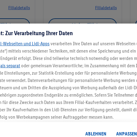
Filialdetails
Filialdetails
Filiale
Meine Filiale
t: Zur Verarbeitung Ihrer Daten
dl-Webseiten und Lidl-Apps
verarbeiten Ihre Daten auf unseren Webseiten
te“) mittels verschiedener Techniken, mit denen eine Speicherung und ein 
Endgerät erfolgt. Diese sind teilweise technisch notwendig oder werden m
Meine Filiale
.
als separat
oder gemeinsam Verantwortliche; im Zusammenhang mit dem 
ble Einstellungen, zur Statistik-Erstellung oder für personalisierte Werbun
nste verwendet. Datenverarbeitungen für personalisierte Werbung werden
euern und um Dritten die Ausspielung von Werbung außerhalb der Lidl-Di
ehörigen zugeordneten Endgeräte zu ermöglichen. Sofern Sie Teilnehmer de
5.95 € Versand spa
 für diese Zwecke auch Daten aus Ihrem Filial-Kaufverhalten verarbeitet
ber Ihr Kaufverhalten in den Lidl-Diensten zur Verfügung gestellt, damit di
Jetzt zum Newsletter anmel
folg von Werbekampagnen seiner Auftraggeber messen kann.
isierter Werbung basiert auf der Generierung von auch mit Daten von and
Gutschein sichern!
. Dies umfasst die Zusammenführung von Daten (z.B. über Ihre Nutzung der 
ABLEHNEN
ANPASSEN