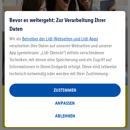
Bevor es weitergeht: Zur Verarbeitung Ihrer
Daten
Wir als
Betreiber der Lidl-Webseiten und Lidl-Apps
verarbeiten Ihre Daten auf unseren Webseiten und unserer
App (gemeinsam: „Lidl-Dienste“) mittels verschiedener
Techniken, mit denen eine Speicherung und ein Zugriff auf
Informationen in Ihrem Endgerät erfolgt. Diese sind teilweise
technisch notwendig oder werden mit Ihrer Zustimmung -
auch durch Partner (u.a.
als separat
oder gemeinsam
Verantwortliche; im Zusammenhang mit dem IAB TCF
ZUSTIMMEN
5.95 € Versand sparen³²ᵃ
insgesamt
6
Partner) - für komfortable Einstellungen, zur
Statistik-Erstellung oder für personalisierte Werbung
ANPASSEN
Jetzt zum Newsletter anmelden
innerhalb und außerhalb der Lidl-Dienste verwendet.
Datenverarbeitungen für personalisierte Werbung werden
ABLEHNEN
Gutschein sichern!
durchgeführt, um eigene Werbung auszusteuern und um
Dritten die Ausspielung von Werbung außerhalb der Lidl-