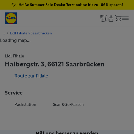
Heiße Summer Sale Deals: Jetzt online bis zu -66% sparen!
/
Lidl Filialen Saarbrücken
Loading map...
Lidl Filiale
Halbergstr. 3, 66121 Saarbrücken
Route zur Filiale
Service
Packstation
Scan&Go-Kassen
Hilf uns besser zu werden