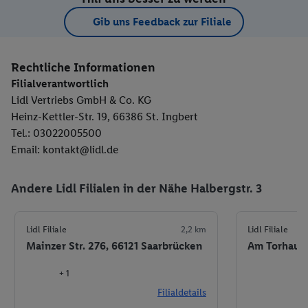
Gib uns Feedback zur Filiale
Rechtliche Informationen
Filialverantwortlich
Lidl Vertriebs GmbH & Co. KG
Heinz-Kettler-Str. 19, 66386 St. Ingbert
Tel.: 03022005500
Email: kontakt@lidl.de
Andere Lidl Filialen in der Nähe Halbergstr. 3
Lidl Filiale
2,2 km
Lidl Filiale
Mainzer Str. 276, 66121 Saarbrücken
Am Torhaus 
+ 1
Filialdetails