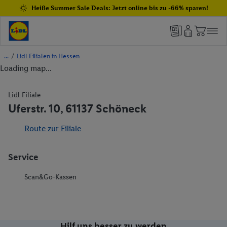
Heiße Summer Sale Deals: Jetzt online bis zu -66% sparen!
/
Lidl Filialen in Hessen
Loading map...
Lidl Filiale
Uferstr. 10, 61137 Schöneck
Route zur Filiale
Service
Scan&Go-Kassen
Hilf uns besser zu werden