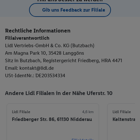
Gib uns Feedback zur Filiale
Rechtliche Informationen
Filialverantwortlich
Lidl Vertriebs-GmbH & Co. KG (Butzbach)
Am Magna Park 10, 35428 Langgöns
Sitz in Butzbach, Registergericht Friedberg, HRA 4471
Email: kontakt@lidl.de
USt-IdentNr.: DE203534334
Andere Lidl Filialen in der Nähe Uferstr. 10
Lidl Filiale
4,6 km
Lidl Filiale
Friedberger Str. 86, 61130 Nidderau
Keltenstraß