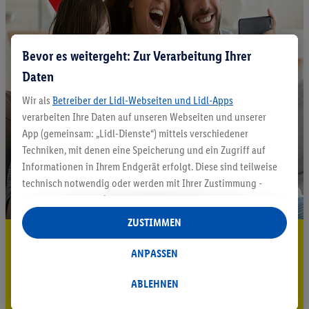
Bevor es weitergeht: Zur Verarbeitung Ihrer
Daten
Wir als
Betreiber der Lidl-Webseiten und Lidl-Apps
verarbeiten Ihre Daten auf unseren Webseiten und unserer
App (gemeinsam: „Lidl-Dienste“) mittels verschiedener
Techniken, mit denen eine Speicherung und ein Zugriff auf
Informationen in Ihrem Endgerät erfolgt. Diese sind teilweise
technisch notwendig oder werden mit Ihrer Zustimmung -
auch durch Partner (u.a.
als separat
oder gemeinsam
Verantwortliche; im Zusammenhang mit dem IAB TCF
ZUSTIMMEN
insgesamt
6
Partner) - für komfortable Einstellungen, zur
5.95 € Versand sparen³²ᵃ
Statistik-Erstellung oder für personalisierte Werbung
ANPASSEN
Jetzt zum Newsletter anmelden
innerhalb und außerhalb der Lidl-Dienste verwendet.
Datenverarbeitungen für personalisierte Werbung werden
ABLEHNEN
Gutschein sichern!
durchgeführt, um eigene Werbung auszusteuern und um