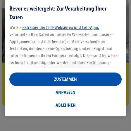
Bevor es weitergeht: Zur Verarbeitung Ihrer
Daten
Wir als
Betreiber der Lidl-Webseiten und Lidl-Apps
verarbeiten Ihre Daten auf unseren Webseiten und unserer
App (gemeinsam: „Lidl-Dienste“) mittels verschiedener
Techniken, mit denen eine Speicherung und ein Zugriff auf
Informationen in Ihrem Endgerät erfolgt. Diese sind teilweise
technisch notwendig oder werden mit Ihrer Zustimmung -
auch durch Partner (u.a.
als separat
oder gemeinsam
5.95 € Versand sparen³²ᵃ
Verantwortliche; im Zusammenhang mit dem IAB TCF
ZUSTIMMEN
Jetzt zum Newsletter anmelden
insgesamt
6
Partner) - für komfortable Einstellungen, zur
Statistik-Erstellung oder für personalisierte Werbung
ANPASSEN
Gutschein sichern!
innerhalb und außerhalb der Lidl-Dienste verwendet.
Datenverarbeitungen für personalisierte Werbung werden
ABLEHNEN
durchgeführt, um eigene Werbung auszusteuern und um
Dritten die Ausspielung von Werbung außerhalb der Lidl-
Dienste über die Ihnen und Ihren Haushaltsangehörigen