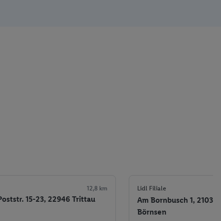
12,8 km
Lidl Filiale
Poststr. 15-23, 22946 Trittau
Am Bornbusch 1, 21039
Börnsen