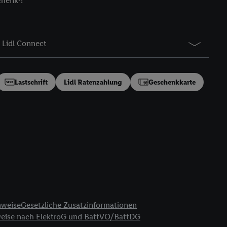
chenk⁷!
gung speziell zur
ung generell zu
en“/„Nutzung der
Lidl Connect
inwilligung (nur für
von Utiq
.
ch einen Klick auf
ndung sämtlicher
Lastschrift
Lidl Ratenzahlung
Geschenkkarte
t, Ihre Einwilligung
ngen
.
Die Impressen
as gilt auch für die
B TCF für Werbung und
reitstellung und
en Quellen,
ter Informationen,
rten Utiq-
nweise
Gesetzliche Zusatzinformationen
weise nach ElektroG und BattVO/BattDG
ichern von oder