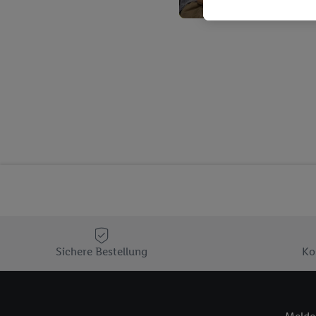
Kaufverhalten in den Li
genauen Standortdaten)
und/ oder dem Zugriff 
Segmenten). Im Zusamme
Erfolgsmessung der Wer
Sicherung und Optimie
Sofern Sie hier Ihre Zus
Plus-Konto einloggen, 
Verantwortlichkeit mit
zu erstellen (die sogen
können, um Sie in von 
Hierzu wird von uns un
Adresse in gemeinsamer 
Zudem erlauben Sie uns,
den Lidl-Diensten einzus
Sichere Bestellung
Ko
Wenn das der Fall ist, g
Kundenkonto-Referenz, 
verwenden, um Sie wied
Insbesondere können Sie