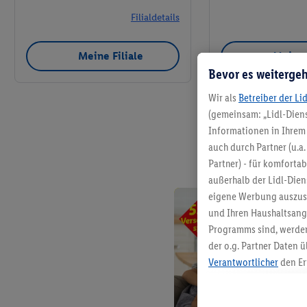
Filialdetails
Meine Filiale
Meine 
Bevor es weitergeh
Wir als
Betreiber der Li
(gemeinsam: „Lidl-Diens
Informationen in Ihrem 
auch durch Partner (u.a
Partner) - für komforta
außerhalb der Lidl-Die
eigene Werbung auszust
und Ihren Haushaltsang
Programms sind, werden
der o.g. Partner Daten ü
Verantwortlicher
den Er
Die Erstellung personal
angereicherten Profilen