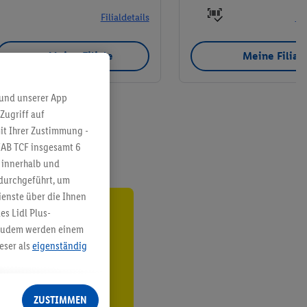
Filialdetails
Fil
Meine Filiale
Meine Filial
 und unserer App
Zugriff auf
it Ihrer Zustimmung -
IAB TCF insgesamt
6
g innerhalb und
 durchgeführt, um
enste über die Ihnen
s Lidl Plus-
ren³²ᵃ
. Zudem werden einem
eser als
eigenständig
den
eren Diensten
Lidl-Dienste, Ihr
ZUSTIMMEN