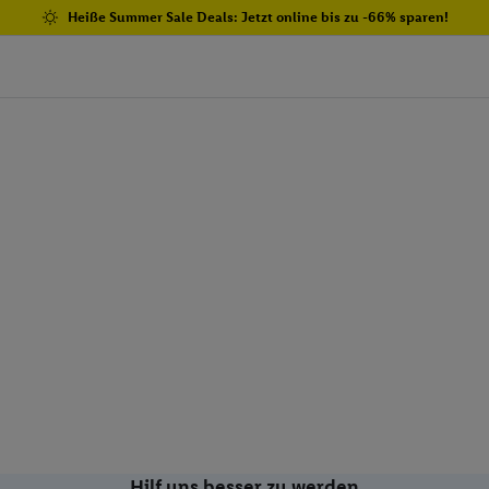
Heiße Summer Sale Deals: Jetzt online bis zu -66% sparen!
Hilf uns besser zu werden