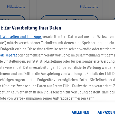
Filialdetails
Filialdetails
Filiale
Meine Filiale
t: Zur Verarbeitung Ihrer Daten
dl-Webseiten und Lidl-Apps
verarbeiten Ihre Daten auf unseren Webseiten
te“) mittels verschiedener Techniken, mit denen eine Speicherung und ein 
Endgerät erfolgt. Diese sind teilweise technisch notwendig oder werden m
Meine Filiale
.
als separat
oder gemeinsam Verantwortliche; im Zusammenhang mit dem 
ble Einstellungen, zur Statistik-Erstellung oder für personalisierte Werbun
nste verwendet. Datenverarbeitungen für personalisierte Werbung werden
euern und um Dritten die Ausspielung von Werbung außerhalb der Lidl-Di
ehörigen zugeordneten Endgeräte zu ermöglichen. Sofern Sie Teilnehmer de
5.95 € Versand spa
 für diese Zwecke auch Daten aus Ihrem Filial-Kaufverhalten verarbeitet
ber Ihr Kaufverhalten in den Lidl-Diensten zur Verfügung gestellt, damit di
Jetzt zum Newsletter anmel
folg von Werbekampagnen seiner Auftraggeber messen kann.
isierter Werbung basiert auf der Generierung von auch mit Daten von and
Gutschein sichern!
. Dies umfasst die Zusammenführung von Daten (z.B. über Ihre Nutzung der 
ABLEHNEN
ANPASSEN