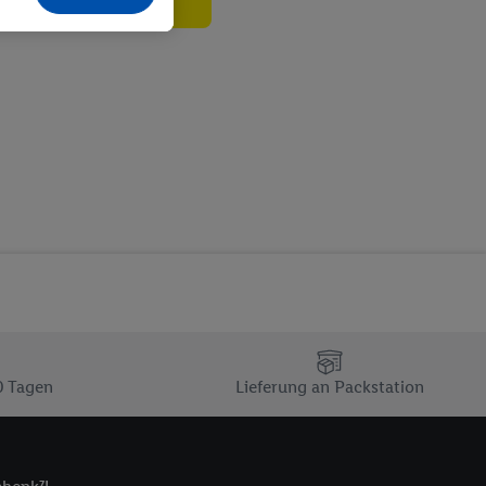
echt - sowie Ihre
ch dem Speichern von
sogenannten
 zur Leistungs-/
ur technischen
n Ihr bestehendes Lidl
n gemeinsamer
zielle Online-Kennung
Kennung verwenden
ung auszuspielen.
 umgewandelte E-Mail-
 Utiq-Technologie in
 Sie verfügbar ist.
0 Tagen
Lieferung an Packstation
dresse und einer
en diese Kennung
nsten zu erfassen.
 von Dritten betrieben