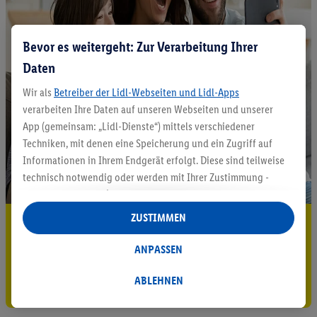
Bevor es weitergeht: Zur Verarbeitung Ihrer
Daten
Wir als
Betreiber der Lidl-Webseiten und Lidl-Apps
verarbeiten Ihre Daten auf unseren Webseiten und unserer
App (gemeinsam: „Lidl-Dienste“) mittels verschiedener
Techniken, mit denen eine Speicherung und ein Zugriff auf
Informationen in Ihrem Endgerät erfolgt. Diese sind teilweise
technisch notwendig oder werden mit Ihrer Zustimmung -
auch durch Partner (u.a.
als separat
oder gemeinsam
Verantwortliche; im Zusammenhang mit dem IAB TCF
ZUSTIMMEN
5.95 € Versand sparen³²ᵃ
insgesamt
6
Partner) - für komfortable Einstellungen, zur
Statistik-Erstellung oder für personalisierte Werbung
Jetzt zum Newsletter anmelden
ANPASSEN
innerhalb und außerhalb der Lidl-Dienste verwendet.
Datenverarbeitungen für personalisierte Werbung werden
ABLEHNEN
Gutschein sichern!
durchgeführt, um eigene Werbung auszusteuern und um
Dritten die Ausspielung von Werbung außerhalb der Lidl-