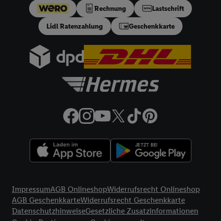
Lidl Plus-Konto erstellen bzw. sich in Ihr bestehendes Lidl
Rechnung
Lastschrift
Plus-Konto einloggen, kann darüber hinaus auch Ihre dort
Lidl Ratenzahlung
Geschenkkarte
angegebene E-Mail-Adresse von uns in gemeinsamer
Verantwortlichkeit mit einem der oben genannten Partner
verwendet werden, um daraus eine spezielle Online-Kennung
zu erstellen (die sogenannte EUID), die wir sodann ähnlich wie
die sogleich beschriebene Utiq-Kennung verwenden können,
um Sie in von Dritten betriebenen Diensten zu erkennen und
Ihnen personalisierte Werbung auszuspielen. Hierzu wird von
uns und einem der anderen oben genannten Partner auch Ihre
in einen Hashwert umgewandelte E-Mail-Adresse in
gemeinsamer Verantwortlichkeit verarbeitet.
Zudem erlauben Sie uns, der Utiq SA/NV („Utiq“) und
Ihrem
Telekommunikationsnetzbetreiber
, die Utiq-Technologie
in den Lidl-Diensten einzusetzen. Utiq prüft zunächst anhand
Rechtliche Informationen
Ihrer IP-Adresse, ob die Technologie für Sie verfügbar ist.
Impressum
AGB Onlineshop
Widerrufsrecht Onlineshop
Wenn das der Fall ist, gibt Utiq Ihre IP-Adresse an Ihren
AGB Geschenkkarte
Widerrufsrecht Geschenkkarte
Netzbetreiber weiter, der anhand der IP-Adresse und einer
Datenschutzhinweise
Gesetzliche Zusatzinformationen
Kundenkonto-Referenz, wie z.B. Ihrer Mobilfunknummer, eine