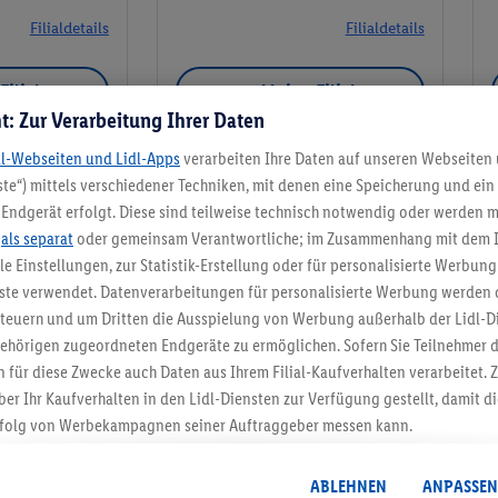
Filialdetails
Filialdetails
Filiale
Meine Filiale
t: Zur Verarbeitung Ihrer Daten
dl-Webseiten und Lidl-Apps
verarbeiten Ihre Daten auf unseren Webseiten
te“) mittels verschiedener Techniken, mit denen eine Speicherung und ein 
Endgerät erfolgt. Diese sind teilweise technisch notwendig oder werden m
Meine Filiale
.
als separat
oder gemeinsam Verantwortliche; im Zusammenhang mit dem 
ble Einstellungen, zur Statistik-Erstellung oder für personalisierte Werbun
nste verwendet. Datenverarbeitungen für personalisierte Werbung werden
euern und um Dritten die Ausspielung von Werbung außerhalb der Lidl-Di
ehörigen zugeordneten Endgeräte zu ermöglichen. Sofern Sie Teilnehmer de
5.95 € Versand spa
 für diese Zwecke auch Daten aus Ihrem Filial-Kaufverhalten verarbeitet
ber Ihr Kaufverhalten in den Lidl-Diensten zur Verfügung gestellt, damit di
Jetzt zum Newsletter anmel
folg von Werbekampagnen seiner Auftraggeber messen kann.
isierter Werbung basiert auf der Generierung von auch mit Daten von and
Gutschein sichern!
. Dies umfasst die Zusammenführung von Daten (z.B. über Ihre Nutzung der 
ABLEHNEN
ANPASSEN