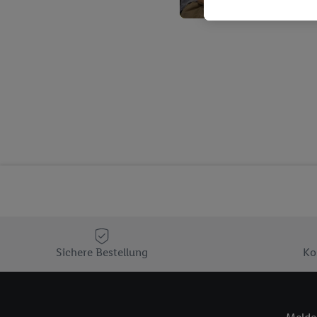
Kaufverhalten in den Li
genauen Standortdaten)
und/ oder dem Zugriff 
Segmenten). Im Zusamme
Erfolgsmessung der Wer
Sicherung und Optimie
Sofern Sie hier Ihre Zus
Plus-Konto einloggen, 
Verantwortlichkeit mit
zu erstellen (die sogen
können, um Sie in von 
Hierzu wird von uns un
Adresse in gemeinsamer 
Zudem erlauben Sie uns,
den Lidl-Diensten einzus
Sichere Bestellung
Ko
Wenn das der Fall ist, g
Kundenkonto-Referenz, 
verwenden, um Sie wied
Insbesondere können Sie