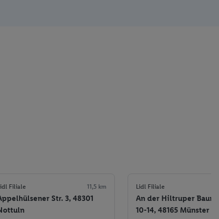
idl Filiale
11,5 km
Lidl Filiale
Appelhülsener Str. 3, 48301
An der Hiltruper Baum
Nottuln
10-14, 48165 Münster