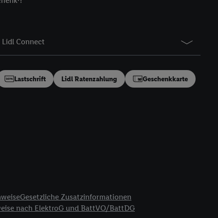
chenk⁷!
gung speziell zur
ung generell zu
en“/„Nutzung der
Lidl Connect
inwilligung (nur für
von Utiq
.
ch einen Klick auf
ndung sämtlicher
Lastschrift
Lidl Ratenzahlung
Geschenkkarte
t, Ihre Einwilligung
ngen
.
Die Impressen
as gilt auch für die
B TCF für Werbung und
reitstellung und
en Quellen,
ter Informationen,
rten Utiq-
nweise
Gesetzliche Zusatzinformationen
weise nach ElektroG und BattVO/BattDG
ichern von oder