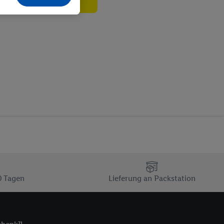
echt - sowie Ihre
ch dem Speichern von
sogenannten
 zur Leistungs-/
ur technischen
n Ihr bestehendes Lidl
n gemeinsamer
zielle Online-Kennung
Kennung verwenden
ung auszuspielen.
 umgewandelte E-Mail-
 Utiq-Technologie in
 Sie verfügbar ist.
0 Tagen
Lieferung an Packstation
dresse und einer
en diese Kennung
nsten zu erfassen.
 von Dritten betrieben