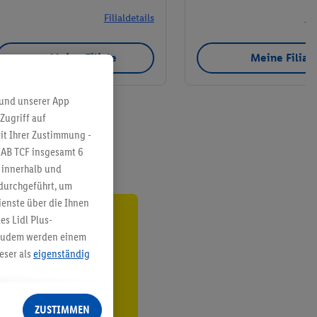
Filialdetails
Fil
Meine Filiale
Meine Filial
 und unserer App
Zugriff auf
it Ihrer Zustimmung -
IAB TCF insgesamt
6
g innerhalb und
 durchgeführt, um
enste über die Ihnen
s Lidl Plus-
ren³²ᵃ
. Zudem werden einem
eser als
eigenständig
den
eren Diensten
Lidl-Dienste, Ihr
ZUSTIMMEN