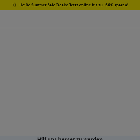
Heiße Summer Sale Deals: Jetzt online bis zu -66% sparen!
Hilf uns besser zu werden