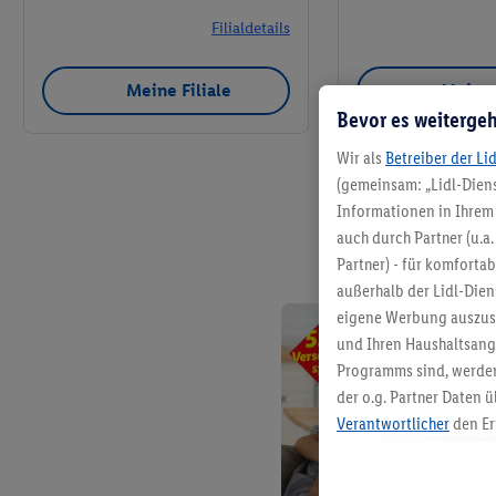
Filialdetails
Meine Filiale
Meine 
Bevor es weitergeh
Wir als
Betreiber der Li
(gemeinsam: „Lidl-Diens
Informationen in Ihrem 
auch durch Partner (u.a
Partner) - für komforta
außerhalb der Lidl-Die
eigene Werbung auszust
und Ihren Haushaltsang
Programms sind, werden
der o.g. Partner Daten ü
Verantwortlicher
den Er
Die Erstellung personal
angereicherten Profilen