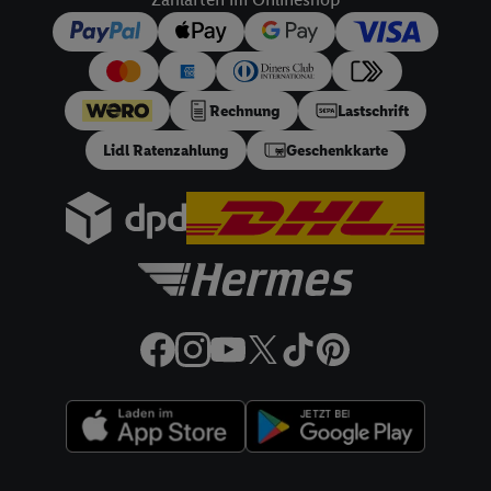
dieser Werbeausspielungen.
Sofern Sie hier Ihre Zustimmung dazu erteilen und danach ein
Lidl Plus-Konto erstellen bzw. sich in Ihr bestehendes Lidl
Plus-Konto einloggen, kann darüber hinaus auch Ihre dort
angegebene E-Mail-Adresse von uns in gemeinsamer
Rechnung
Lastschrift
Verantwortlichkeit mit einem der oben genannten Partner
Lidl Ratenzahlung
Geschenkkarte
verwendet werden, um daraus eine spezielle Online-Kennung
zu erstellen (die sogenannte EUID), die wir sodann ähnlich wie
die sogleich beschriebene Utiq-Kennung verwenden können,
um Sie in von Dritten betriebenen Diensten zu erkennen und
Ihnen personalisierte Werbung auszuspielen. Hierzu wird von
uns und einem der anderen oben genannten Partner auch Ihre
in einen Hashwert umgewandelte E-Mail-Adresse in
gemeinsamer Verantwortlichkeit verarbeitet.
Zudem erlauben Sie uns, der Utiq SA/NV („Utiq“) und
Ihrem
Telekommunikationsnetzbetreiber
, die Utiq-Technologie
in den Lidl-Diensten einzusetzen. Utiq prüft zunächst anhand
Ihrer IP-Adresse, ob die Technologie für Sie verfügbar ist.
Wenn das der Fall ist, gibt Utiq Ihre IP-Adresse an Ihren
Rechtliche Informationen