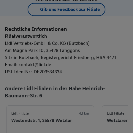
Gib uns Feedback zur Filiale
Rechtliche Informationen
Filialverantwortlich
Lidl Vertriebs-GmbH & Co. KG (Butzbach)
Am Magna Park 10, 35428 Langgöns
Sitz in Butzbach, Registergericht Friedberg, HRA 4471
Email: kontakt@lidl.de
USt-IdentNr.: DE203534334
Andere Lidl Filialen in der Nähe Heinrich-
Baumann-Str. 6
Lidl Filiale
4,1 km
Lidl Filiale
Westendstr. 1, 35578 Wetzlar
Wetzlarer St