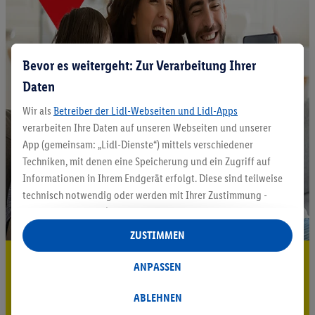
Bevor es weitergeht: Zur Verarbeitung Ihrer
Daten
Wir als
Betreiber der Lidl-Webseiten und Lidl-Apps
verarbeiten Ihre Daten auf unseren Webseiten und unserer
App (gemeinsam: „Lidl-Dienste“) mittels verschiedener
Techniken, mit denen eine Speicherung und ein Zugriff auf
Informationen in Ihrem Endgerät erfolgt. Diese sind teilweise
technisch notwendig oder werden mit Ihrer Zustimmung -
auch durch Partner (u.a.
als separat
oder gemeinsam
Verantwortliche; im Zusammenhang mit dem IAB TCF
ZUSTIMMEN
insgesamt
6
Partner) - für komfortable Einstellungen, zur
5.95 € Versand sparen³²ᵃ
Statistik-Erstellung oder für personalisierte Werbung
ANPASSEN
innerhalb und außerhalb der Lidl-Dienste verwendet.
Jetzt zum Newsletter anmelden
Datenverarbeitungen für personalisierte Werbung werden
ABLEHNEN
durchgeführt, um eigene Werbung auszusteuern und um