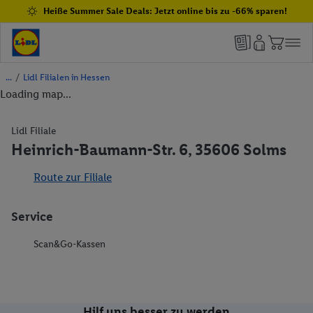
Heiße Summer Sale Deals: Jetzt online bis zu -66% sparen!
/
Lidl Filialen in Hessen
Loading map...
Lidl Filiale
Heinrich-Baumann-Str. 6, 35606 Solms
Route zur Filiale
Service
Scan&Go-Kassen
Hilf uns besser zu werden