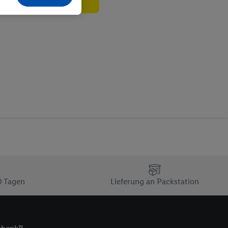
echt - sowie Ihre
ch dem Speichern von
sogenannten
 zur Leistungs-/
ur technischen
n Ihr bestehendes Lidl
n gemeinsamer
zielle Online-Kennung
Kennung verwenden
ung auszuspielen.
 umgewandelte E-Mail-
 Utiq-Technologie in
 Sie verfügbar ist.
0 Tagen
Lieferung an Packstation
dresse und einer
en diese Kennung
nsten zu erfassen.
 von Dritten betrieben