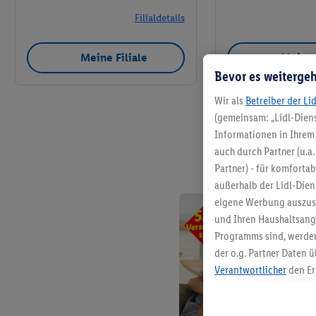
Filialdetails
Meine Filiale
Meine 
Bevor es weitergeh
Wir als
Betreiber der Li
(gemeinsam: „Lidl-Diens
Informationen in Ihrem 
auch durch Partner (u.a
Partner) - für komforta
außerhalb der Lidl-Die
eigene Werbung auszust
und Ihren Haushaltsang
Programms sind, werden
der o.g. Partner Daten ü
Verantwortlicher
den Er
Die Erstellung personal
angereicherten Profilen