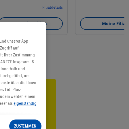
Filialdetails
Fil
Meine Filiale
Meine Filial
 und unserer App
Zugriff auf
it Ihrer Zustimmung -
IAB TCF insgesamt
6
g innerhalb und
 durchgeführt, um
enste über die Ihnen
s Lidl Plus-
ren³²ᵃ
. Zudem werden einem
eser als
eigenständig
den
eren Diensten
Lidl-Dienste, Ihr
ZUSTIMMEN