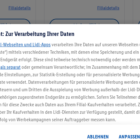
Filialdetails
Filialdetails
Filiale
Meine Filiale
t: Zur Verarbeitung Ihrer Daten
dl-Webseiten und Lidl-Apps
verarbeiten Ihre Daten auf unseren Webseiten
te“) mittels verschiedener Techniken, mit denen eine Speicherung und ein 
Endgerät erfolgt. Diese sind teilweise technisch notwendig oder werden m
Meine Filiale
.
als separat
oder gemeinsam Verantwortliche; im Zusammenhang mit dem 
ble Einstellungen, zur Statistik-Erstellung oder für personalisierte Werbun
nste verwendet. Datenverarbeitungen für personalisierte Werbung werden
euern und um Dritten die Ausspielung von Werbung außerhalb der Lidl-Di
ehörigen zugeordneten Endgeräte zu ermöglichen. Sofern Sie Teilnehmer de
5.95 € Versand spa
 für diese Zwecke auch Daten aus Ihrem Filial-Kaufverhalten verarbeitet
ber Ihr Kaufverhalten in den Lidl-Diensten zur Verfügung gestellt, damit di
Jetzt zum Newsletter anmel
folg von Werbekampagnen seiner Auftraggeber messen kann.
isierter Werbung basiert auf der Generierung von auch mit Daten von and
Gutschein sichern!
. Dies umfasst die Zusammenführung von Daten (z.B. über Ihre Nutzung der 
ABLEHNEN
ANPASSEN