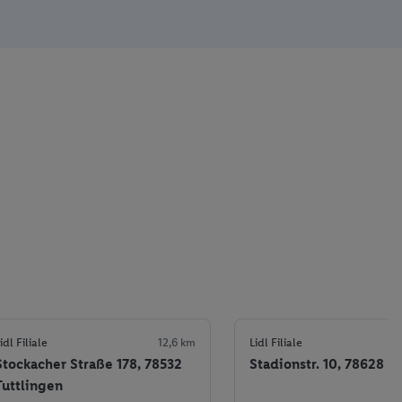
idl Filiale
12,6 km
Lidl Filiale
Stockacher Straße 178, 78532
Stadionstr. 10, 78628 R
Tuttlingen