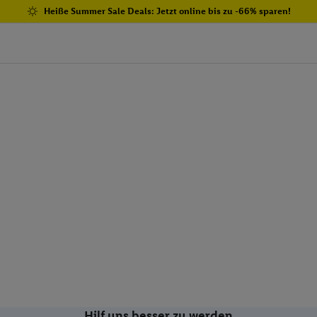
Heiße Summer Sale Deals: Jetzt online bis zu -66% sparen!
Hilf uns besser zu werden