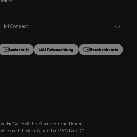
chenk⁷!
gung speziell zur
ung generell zu
en“/„Nutzung der
Lidl Connect
inwilligung (nur für
von Utiq
.
ch einen Klick auf
ndung sämtlicher
Lastschrift
Lidl Ratenzahlung
Geschenkkarte
t, Ihre Einwilligung
ngen
.
Die Impressen
as gilt auch für die
B TCF für Werbung und
reitstellung und
en Quellen,
ter Informationen,
rten Utiq-
nweise
Gesetzliche Zusatzinformationen
weise nach ElektroG und BattVO/BattDG
ichern von oder