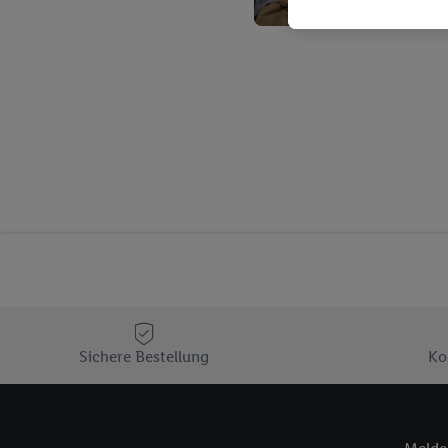
Kaufverhalten in den Li
genauen Standortdaten)
und/ oder dem Zugriff 
Segmenten). Im Zusamme
Erfolgsmessung der Wer
Sicherung und Optimie
Sofern Sie hier Ihre Zus
Plus-Konto einloggen, 
Verantwortlichkeit mit
zu erstellen (die sogen
können, um Sie in von 
Hierzu wird von uns un
Adresse in gemeinsamer 
Zudem erlauben Sie uns,
den Lidl-Diensten einzus
Sichere Bestellung
Ko
Wenn das der Fall ist, g
Kundenkonto-Referenz, 
verwenden, um Sie wied
Insbesondere können Sie