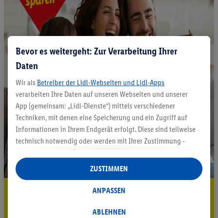
Bevor es weitergeht: Zur Verarbeitung Ihrer
Daten
Wir als
Betreiber der Lidl-Webseiten und Lidl-Apps
verarbeiten Ihre Daten auf unseren Webseiten und unserer
App (gemeinsam: „Lidl-Dienste“) mittels verschiedener
Techniken, mit denen eine Speicherung und ein Zugriff auf
Informationen in Ihrem Endgerät erfolgt. Diese sind teilweise
technisch notwendig oder werden mit Ihrer Zustimmung -
auch durch Partner (u.a.
als separat
oder gemeinsam
Verantwortliche; im Zusammenhang mit dem IAB TCF
ZUSTIMMEN
insgesamt
6
Partner) - für komfortable Einstellungen, zur
Statistik-Erstellung oder für personalisierte Werbung
5.95 € Versand sparen³²ᵃ
ANPASSEN
innerhalb und außerhalb der Lidl-Dienste verwendet.
Jetzt zum Newsletter anmelden
Datenverarbeitungen für personalisierte Werbung werden
ABLEHNEN