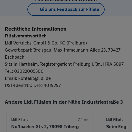
Gib uns Feedback zur Filiale
Rechtliche Informationen
Filialverantwortlich
Lidl Vertriebs-GmbH & Co. KG (Freiburg)
Gewerbepark Breisgau, Max-Immelmann-Allee 23, 79427
Eschbach
Sitz in Hartheim, Registergericht Freiburg i. Br., HRA 5097
Tel.: 03022005500
Email: kontakt@lidl.de
USt-IdentNr.: DE814019297
Andere Lidl Filialen in der Nähe Industriestraße 3
Lidl Filiale
7,4 km
Lidl Filiale
Nußbacher Str. 2, 78098 Triberg
Beim Enggäß