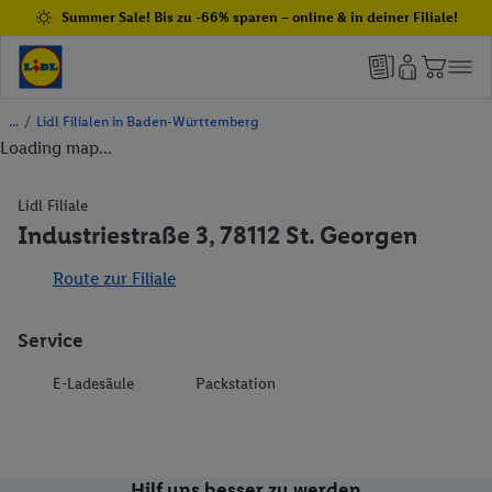
Summer Sale! Bis zu -66% sparen – online & in deiner Filiale!
/
Lidl Filialen in Baden-Württemberg
Loading map...
Lidl Filiale
Industriestraße 3, 78112 St. Georgen
Route zur Filiale
Service
E-Ladesäule
Packstation
Hilf uns besser zu werden