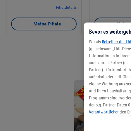
Filialdetails
Meine Filiale
Meine 
Bevor es weitergeh
Wir als
Betreiber der Li
(gemeinsam: „Lidl-Diens
Informationen in Ihrem 
auch durch Partner (u.a
Partner) - für komforta
außerhalb der Lidl-Die
eigene Werbung auszust
und Ihren Haushaltsang
Programms sind, werden
der o.g. Partner Daten ü
Verantwortlicher
den Er
Die Erstellung personal
angereicherten Profilen