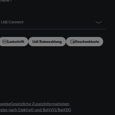
chenk⁷!
gung speziell zur
ung generell zu
en“/„Nutzung der
Lidl Connect
inwilligung (nur für
von Utiq
.
ch einen Klick auf
ndung sämtlicher
Lastschrift
Lidl Ratenzahlung
Geschenkkarte
t, Ihre Einwilligung
ngen
.
Die Impressen
as gilt auch für die
B TCF für Werbung und
reitstellung und
en Quellen,
ter Informationen,
rten Utiq-
nweise
Gesetzliche Zusatzinformationen
weise nach ElektroG und BattVO/BattDG
ichern von oder