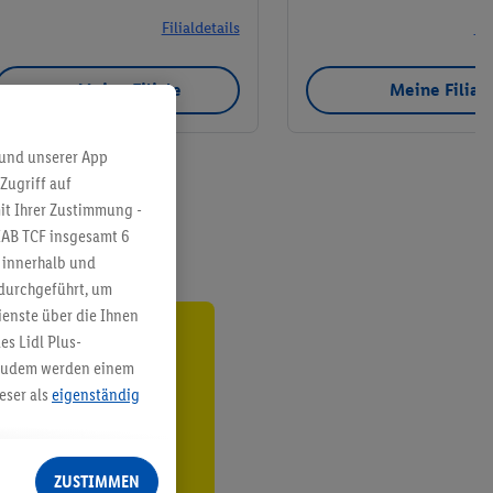
Filialdetails
Fil
Meine Filiale
Meine Filial
 und unserer App
Zugriff auf
it Ihrer Zustimmung -
IAB TCF insgesamt
6
g innerhalb und
 durchgeführt, um
enste über die Ihnen
s Lidl Plus-
ren³²ᵃ
. Zudem werden einem
eser als
eigenständig
den
eren Diensten
Lidl-Dienste, Ihr
ZUSTIMMEN