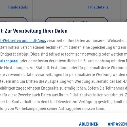
Filialdetails
Filialdetails
Filiale
Meine Filiale
t: Zur Verarbeitung Ihrer Daten
dl-Webseiten und Lidl-Apps
verarbeiten Ihre Daten auf unseren Webseiten
te“) mittels verschiedener Techniken, mit denen eine Speicherung und ein 
Endgerät erfolgt. Diese sind teilweise technisch notwendig oder werden m
Meine Filiale
.
als separat
oder gemeinsam Verantwortliche; im Zusammenhang mit dem 
ble Einstellungen, zur Statistik-Erstellung oder für personalisierte Werbun
nste verwendet. Datenverarbeitungen für personalisierte Werbung werden
euern und um Dritten die Ausspielung von Werbung außerhalb der Lidl-Di
ehörigen zugeordneten Endgeräte zu ermöglichen. Sofern Sie Teilnehmer de
5.95 € Versand spa
 für diese Zwecke auch Daten aus Ihrem Filial-Kaufverhalten verarbeitet
ber Ihr Kaufverhalten in den Lidl-Diensten zur Verfügung gestellt, damit di
Jetzt zum Newsletter anmel
folg von Werbekampagnen seiner Auftraggeber messen kann.
isierter Werbung basiert auf der Generierung von auch mit Daten von and
Gutschein sichern!
. Dies umfasst die Zusammenführung von Daten (z.B. über Ihre Nutzung der 
ABLEHNEN
ANPASSEN