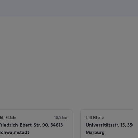
idl Filiale
16,5 km
Lidl Filiale
Friedrich-Ebert-Str. 90, 34613
Universitätsstr. 15, 3503
Schwalmstadt
Marburg