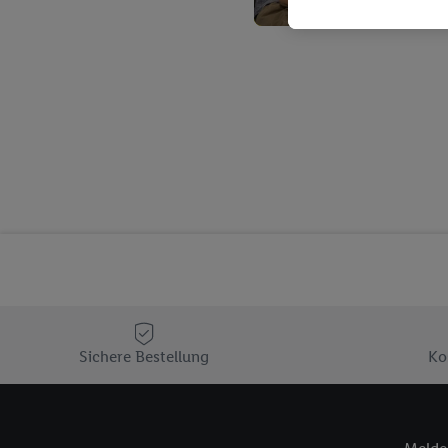
Kaufverhalten in den Li
genauen Standortdaten)
und/ oder dem Zugriff 
Segmenten). Im Zusamme
Erfolgsmessung der Wer
Sicherung und Optimie
Sofern Sie hier Ihre Zus
Plus-Konto einloggen, 
Verantwortlichkeit mit
zu erstellen (die sogen
können, um Sie in von 
Hierzu wird von uns un
Adresse in gemeinsamer 
Zudem erlauben Sie uns,
den Lidl-Diensten einzus
Sichere Bestellung
Ko
Wenn das der Fall ist, g
Kundenkonto-Referenz, 
verwenden, um Sie wied
Insbesondere können Sie