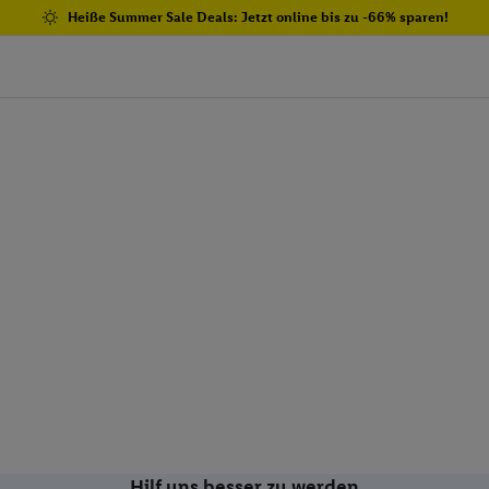
Heiße Summer Sale Deals: Jetzt online bis zu -66% sparen!
Hilf uns besser zu werden