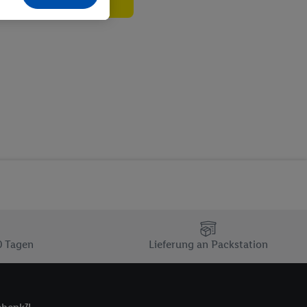
echt - sowie Ihre
ch dem Speichern von
sogenannten
 zur Leistungs-/
ur technischen
n Ihr bestehendes Lidl
n gemeinsamer
zielle Online-Kennung
Kennung verwenden
ung auszuspielen.
 umgewandelte E-Mail-
 Utiq-Technologie in
 Sie verfügbar ist.
0 Tagen
Lieferung an Packstation
dresse und einer
en diese Kennung
nsten zu erfassen.
 von Dritten betrieben