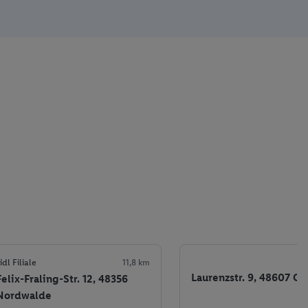
idl Filiale
11,8 km
Laurenzstr. 9, 48607 O
Felix-Fraling-Str. 12, 48356
Nordwalde