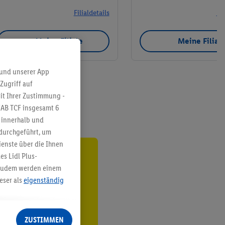
Filialdetails
Fil
Meine Filiale
Meine Filial
 und unserer App
Zugriff auf
it Ihrer Zustimmung -
IAB TCF insgesamt
6
g innerhalb und
 durchgeführt, um
enste über die Ihnen
s Lidl Plus-
ren³²ᵃ
. Zudem werden einem
eser als
eigenständig
den
eren Diensten
Lidl-Dienste, Ihr
ZUSTIMMEN