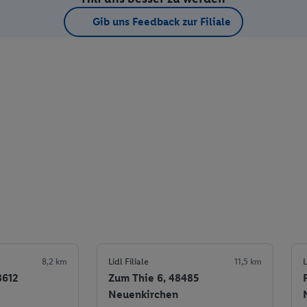
Gib uns Feedback zur Filiale
8,2 km
Lidl Filiale
11,5 km
L
8612
Zum Thie 6, 48485
Neuenkirchen