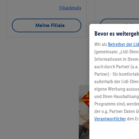
Filialdetails
Meine Filiale
Meine 
Bevor es weitergeh
Wir als
Betreiber der Li
(gemeinsam: „Lidl-Diens
Informationen in Ihrem 
auch durch Partner (u.a
Partner) - für komforta
außerhalb der Lidl-Die
eigene Werbung auszust
und Ihren Haushaltsang
Programms sind, werden
der o.g. Partner Daten ü
Verantwortlicher
den Er
Die Erstellung personal
angereicherten Profilen