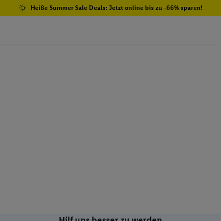
Heiße Summer Sale Deals: Jetzt online bis zu -66% sparen!
Hilf uns besser zu werden