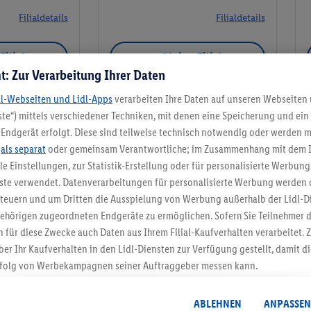
Filialdetails
Filialdetails
Filiale
Meine Filiale
t: Zur Verarbeitung Ihrer Daten
dl-Webseiten und Lidl-Apps
verarbeiten Ihre Daten auf unseren Webseiten
te“) mittels verschiedener Techniken, mit denen eine Speicherung und ein 
Endgerät erfolgt. Diese sind teilweise technisch notwendig oder werden m
Meine Filiale
.
als separat
oder gemeinsam Verantwortliche; im Zusammenhang mit dem 
ble Einstellungen, zur Statistik-Erstellung oder für personalisierte Werbun
nste verwendet. Datenverarbeitungen für personalisierte Werbung werden
euern und um Dritten die Ausspielung von Werbung außerhalb der Lidl-Di
ehörigen zugeordneten Endgeräte zu ermöglichen. Sofern Sie Teilnehmer de
5.95 € Versand spa
 für diese Zwecke auch Daten aus Ihrem Filial-Kaufverhalten verarbeitet
ber Ihr Kaufverhalten in den Lidl-Diensten zur Verfügung gestellt, damit di
Jetzt zum Newsletter anmel
folg von Werbekampagnen seiner Auftraggeber messen kann.
isierter Werbung basiert auf der Generierung von auch mit Daten von and
Gutschein sichern!
. Dies umfasst die Zusammenführung von Daten (z.B. über Ihre Nutzung der 
ABLEHNEN
ANPASSEN