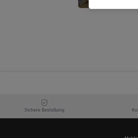
Kaufverhalten in den Li
genauen Standortdaten)
und/ oder dem Zugriff 
Segmenten). Im Zusamme
Erfolgsmessung der Wer
Sicherung und Optimie
Sofern Sie hier Ihre Zus
Plus-Konto einloggen, 
Verantwortlichkeit mit
zu erstellen (die sogen
können, um Sie in von 
Hierzu wird von uns un
Adresse in gemeinsamer 
Zudem erlauben Sie uns,
den Lidl-Diensten einzus
Sichere Bestellung
Ko
Wenn das der Fall ist, g
Kundenkonto-Referenz, 
verwenden, um Sie wied
Insbesondere können Sie