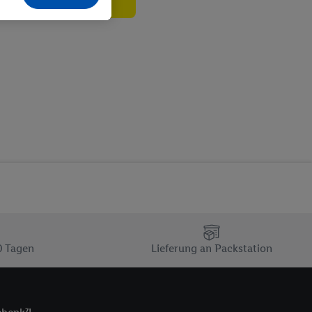
echt - sowie Ihre
ch dem Speichern von
sogenannten
 zur Leistungs-/
ur technischen
n Ihr bestehendes Lidl
n gemeinsamer
zielle Online-Kennung
Kennung verwenden
ung auszuspielen.
 umgewandelte E-Mail-
 Utiq-Technologie in
 Sie verfügbar ist.
0 Tagen
Lieferung an Packstation
dresse und einer
en diese Kennung
nsten zu erfassen.
 von Dritten betrieben