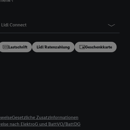
chenk⁷!
gung speziell zur
ung generell zu
en“/„Nutzung der
Lidl Connect
inwilligung (nur für
von Utiq
.
ch einen Klick auf
ndung sämtlicher
Lastschrift
Lidl Ratenzahlung
Geschenkkarte
t, Ihre Einwilligung
ngen
.
Die Impressen
as gilt auch für die
B TCF für Werbung und
reitstellung und
en Quellen,
ter Informationen,
rten Utiq-
nweise
Gesetzliche Zusatzinformationen
weise nach ElektroG und BattVO/BattDG
ichern von oder