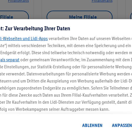
Filialdetails
Filialdetails
Filiale
Meine Filiale
t: Zur Verarbeitung Ihrer Daten
dl-Webseiten und Lidl-Apps
verarbeiten Ihre Daten auf unseren Webseiten
te“) mittels verschiedener Techniken, mit denen eine Speicherung und ein 
Meine Filiale
Endgerät erfolgt. Diese sind teilweise technisch notwendig oder werden m
.
als separat
oder gemeinsam Verantwortliche; im Zusammenhang mit dem 
ble Einstellungen, zur Statistik-Erstellung oder für personalisierte Werbun
nste verwendet. Datenverarbeitungen für personalisierte Werbung werden
euern und um Dritten die Ausspielung von Werbung außerhalb der Lidl-Di
5.95 € Versand spa
ehörigen zugeordneten Endgeräte zu ermöglichen. Sofern Sie Teilnehmer de
 für diese Zwecke auch Daten aus Ihrem Filial-Kaufverhalten verarbeitet
Jetzt zum Newsletter anmel
ber Ihr Kaufverhalten in den Lidl-Diensten zur Verfügung gestellt, damit di
folg von Werbekampagnen seiner Auftraggeber messen kann.
Gutschein sichern!
isierter Werbung basiert auf der Generierung von auch mit Daten von and
. Dies umfasst die Zusammenführung von Daten (z.B. über Ihre Nutzung der 
ABLEHNEN
ANPASSEN
dl-Diensten, Informationen aus Ihrem Kundenkonto - z.B. Alter oder Geschl