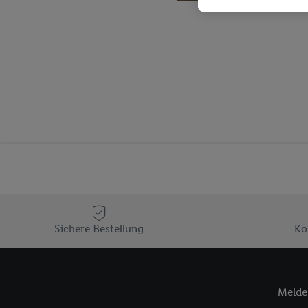
genauen Standortdaten)
und/ oder dem Zugriff 
Segmenten). Im Zusamme
Erfolgsmessung der Wer
Sicherung und Optimie
Sofern Sie hier Ihre Zus
Plus-Konto einloggen, 
Verantwortlichkeit mit
zu erstellen (die sogen
können, um Sie in von 
Hierzu wird von uns un
Adresse in gemeinsamer 
Zudem erlauben Sie uns,
den Lidl-Diensten einzus
Sichere Bestellung
Ko
Wenn das der Fall ist, g
Kundenkonto-Referenz, 
verwenden, um Sie wied
Melde 
Insbesondere können Sie