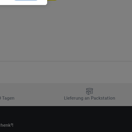
ch dem Speichern von
sogenannten
 zur Leistungs-/
ur technischen
n Ihr bestehendes Lidl
n gemeinsamer
zielle Online-Kennung
Kennung verwenden
ung auszuspielen.
 umgewandelte E-Mail-
 Utiq-Technologie in
 Sie verfügbar ist.
0 Tagen
Lieferung an Packstation
dresse und einer
en diese Kennung
nsten zu erfassen.
chenk⁷!
 von Dritten betrieben