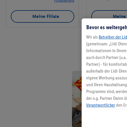
Filialdetails
Meine Filiale
Meine 
Bevor es weitergeh
Wir als
Betreiber der Li
(gemeinsam: „Lidl-Diens
Informationen in Ihrem 
auch durch Partner (u.a
Partner) - für komforta
außerhalb der Lidl-Die
eigene Werbung auszust
und Ihren Haushaltsang
Programms sind, werden
der o.g. Partner Daten ü
Verantwortlicher
den Er
Die Erstellung personal
angereicherten Profilen
Kaufverhalten in den Li