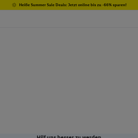
Heiße Summer Sale Deals: Jetzt online bis zu -66% sparen!
Hilf uns besser zu werden