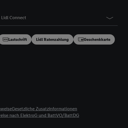
gung speziell zur
ung generell zu
en“/„Nutzung der
Lidl Connect
inwilligung (nur für
von Utiq
.
ch einen Klick auf
Lastschrift
Lidl Ratenzahlung
Geschenkkarte
ndung sämtlicher
t, Ihre Einwilligung
ngen
.
Die Impressen
as gilt auch für die
B TCF für Werbung und
reitstellung und
en Quellen,
ter Informationen,
rten Utiq-
nweise
Gesetzliche Zusatzinformationen
weise nach ElektroG und BattVO/BattDG
ichern von oder
Analyse von