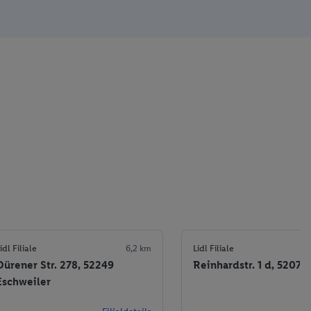
idl Filiale
6,2 km
Lidl Filiale
Dürener Str. 278, 52249
Reinhardstr. 1 d, 52078
Eschweiler