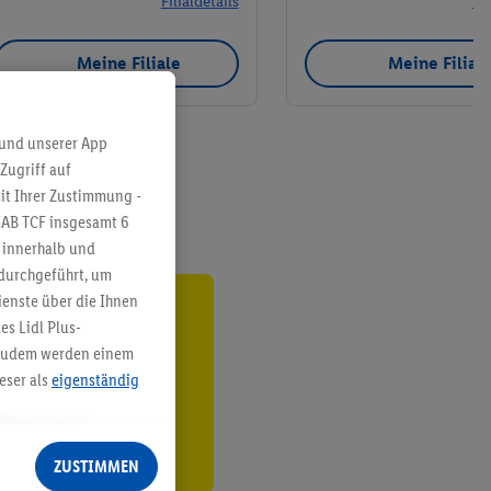
Filialdetails
Fil
Meine Filiale
Meine Filial
 und unserer App
Zugriff auf
it Ihrer Zustimmung -
IAB TCF insgesamt
6
g innerhalb und
 durchgeführt, um
enste über die Ihnen
ren³²ᵃ
s Lidl Plus-
. Zudem werden einem
den
eser als
eigenständig
eren Diensten
Lidl-Dienste, Ihr
ZUSTIMMEN
echt - sowie Ihre