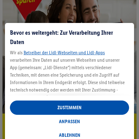
Bevor es weitergeht: Zur Verarbeitung Ihrer
Daten
Wir als
Betreiber der Lidl-Webseiten und Lidl-Apps
verarbeiten Ihre Daten auf unseren Webseiten und unserer
App (gemeinsam: „Lidl-Dienste“) mittels verschiedener
Techniken, mit denen eine Speicherung und ein Zugriff auf
Informationen in Ihrem Endgerät erfolgt. Diese sind teilweise
technisch notwendig oder werden mit Ihrer Zustimmung -
auch durch Partner (u.a.
als separat
oder gemeinsam
Verantwortliche; im Zusammenhang mit dem IAB TCF
ZUSTIMMEN
insgesamt
6
Partner) - für komfortable Einstellungen, zur
Statistik-Erstellung oder für personalisierte Werbung
5.95 € Versand sparen³²ᵃ
ANPASSEN
innerhalb und außerhalb der Lidl-Dienste verwendet.
Jetzt zum Newsletter anmelden
Datenverarbeitungen für personalisierte Werbung werden
ABLEHNEN