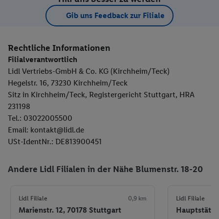
Gib uns Feedback zur Filiale
Rechtliche Informationen
Filialverantwortlich
Lidl Vertriebs-GmbH & Co. KG (Kirchheim/Teck)
Hegelstr. 16, 73230 Kirchheim/Teck
Sitz in Kirchheim/Teck, Registergericht Stuttgart, HRA
231198
Tel.: 03022005500
Email: kontakt@lidl.de
USt-IdentNr.: DE813900451
Andere Lidl Filialen in der Nähe Blumenstr. 18-20
Lidl Filiale
0,9 km
Lidl Filiale
Marienstr. 12, 70178 Stuttgart
Hauptstätter