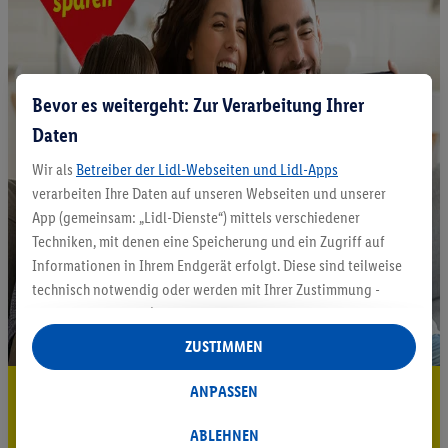
Bevor es weitergeht: Zur Verarbeitung Ihrer
Daten
Wir als
Betreiber der Lidl-Webseiten und Lidl-Apps
verarbeiten Ihre Daten auf unseren Webseiten und unserer
App (gemeinsam: „Lidl-Dienste“) mittels verschiedener
Techniken, mit denen eine Speicherung und ein Zugriff auf
Informationen in Ihrem Endgerät erfolgt. Diese sind teilweise
technisch notwendig oder werden mit Ihrer Zustimmung -
auch durch Partner (u.a.
als separat
oder gemeinsam
Verantwortliche; im Zusammenhang mit dem IAB TCF
ZUSTIMMEN
insgesamt
6
Partner) - für komfortable Einstellungen, zur
Statistik-Erstellung oder für personalisierte Werbung
5.95 € Versand sparen³²ᵃ
ANPASSEN
innerhalb und außerhalb der Lidl-Dienste verwendet.
Jetzt zum Newsletter anmelden
Datenverarbeitungen für personalisierte Werbung werden
ABLEHNEN