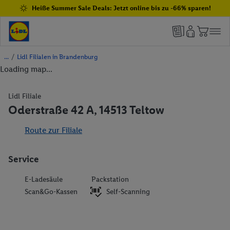
Heiße Summer Sale Deals: Jetzt online bis zu -66% sparen!
/
Lidl Filialen in Brandenburg
Loading map...
Lidl Filiale
Oderstraße 42 A, 14513 Teltow
Route zur Filiale
Service
E-Ladesäule
Packstation
Scan&Go-Kassen
Self-Scanning