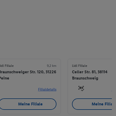
idl Filiale
9,2 km
Lidl Filiale
Braunschweiger Str. 120, 31226
Celler Str. 81, 38114
Peine
Braunschweig
Filialdetails
Fil
Meine Filiale
Meine Filial