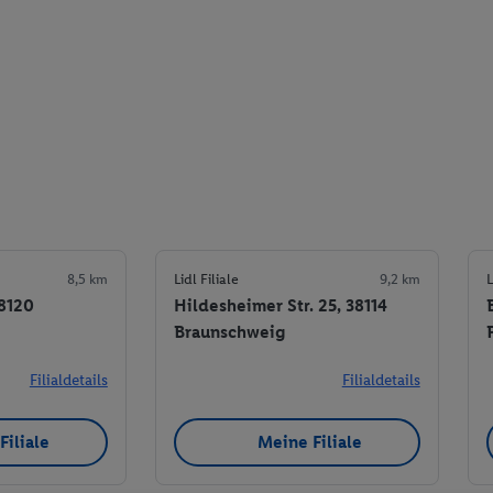
8,5 km
Lidl Filiale
9,2 km
L
38120
Hildesheimer Str. 25, 38114
Braunschweig
Filialdetails
Filialdetails
Filiale
Meine Filiale