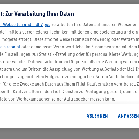
t: Zur Verarbeitung Ihrer Daten
Meine Filiale
dl-Webseiten und Lidl-Apps
verarbeiten Ihre Daten auf unseren Webseiten
te“) mittels verschiedener Techniken, mit denen eine Speicherung und ein 
Endgerät erfolgt. Diese sind teilweise technisch notwendig oder werden m
.
als separat
oder gemeinsam Verantwortliche; im Zusammenhang mit dem 
ble Einstellungen, zur Statistik-Erstellung oder für personalisierte Werbun
5.95 € Versand spa
nste verwendet. Datenverarbeitungen für personalisierte Werbung werden
euern und um Dritten die Ausspielung von Werbung außerhalb der Lidl-Di
Jetzt zum Newsletter anmel
ehörigen zugeordneten Endgeräte zu ermöglichen. Sofern Sie Teilnehmer de
 für diese Zwecke auch Daten aus Ihrem Filial-Kaufverhalten verarbeitet
Gutschein sichern!
ber Ihr Kaufverhalten in den Lidl-Diensten zur Verfügung gestellt, damit di
folg von Werbekampagnen seiner Auftraggeber messen kann.
isierter Werbung basiert auf der Generierung von auch mit Daten von and
. Dies umfasst die Zusammenführung von Daten (z.B. über Ihre Nutzung der 
ABLEHNEN
ANPASSEN
dl-Diensten, Informationen aus Ihrem Kundenkonto - z.B. Alter oder Geschl
 auch über verschiedene Endgeräte und Lidl-Dienste hinweg einschließli
auf Informationen auf Ihren Endgeräten zur Erstellung von Zielgruppen (