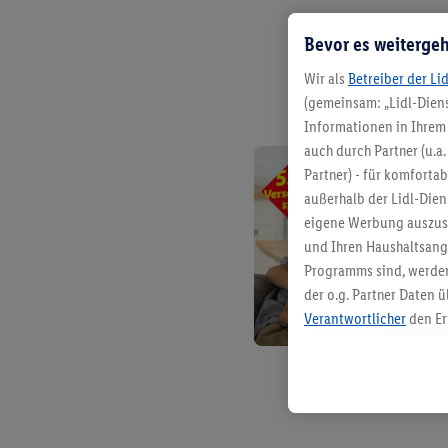
Bevor es weitergeh
Wir als
Betreiber der Li
(gemeinsam: „Lidl-Diens
Informationen in Ihrem 
auch durch Partner (u.a
Partner) - für komforta
außerhalb der Lidl-Die
eigene Werbung auszust
und Ihren Haushaltsang
Programms sind, werden
der o.g. Partner Daten ü
Verantwortlicher
den Er
Die Erstellung personal
angereicherten Profilen
Kaufverhalten in den Li
genauen Standortdaten)
und/ oder dem Zugriff 