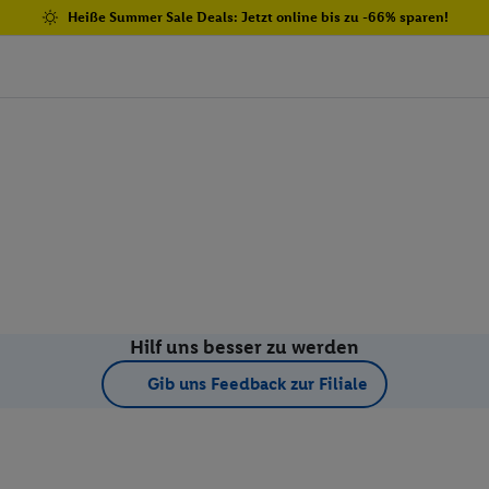
Heiße Summer Sale Deals: Jetzt online bis zu -66% sparen!
Hilf uns besser zu werden
Gib uns Feedback zur Filiale