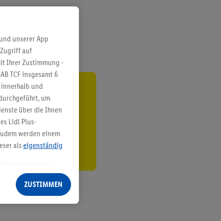
 und unserer App
Zugriff auf
it Ihrer Zustimmung -
IAB TCF insgesamt
6
g innerhalb und
ren³²ᵃ
 durchgeführt, um
enste über die Ihnen
den
s Lidl Plus-
. Zudem werden einem
eser als
eigenständig
eren Diensten
Lidl-Dienste, Ihr
ZUSTIMMEN
echt - sowie Ihre
ch dem Speichern von
sogenannten