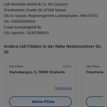
Lidl Vertriebs-GmbH & Co. KG (Speyer)
Stockholmer Straße 29, 67346 Speyer
Sitz in Speyer, Registergericht Ludwigshafen, HRA 51762
Tel.: 03022005500
Email: kontakt@lidl.de
USt-IdentNr.: DE813389133
Andere Lidl Filialen in der Nähe Neidensteiner Str.
30
Lidl Filiale
6,6 km
Lidl Filiale
Steinsbergstr. 5, 74889 Sinsheim
Froschwiese
Filialdetails
Meine Filiale