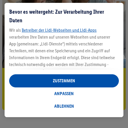
Bevor es weitergeht: Zur Verarbeitung Ihrer
Daten
Wir als
Betreiber der Lidl-Webseiten und Lidl-Apps
verarbeiten Ihre Daten auf unseren Webseiten und unserer
App (gemeinsam: „Lidl-Dienste“) mittels verschiedener
Techniken, mit denen eine Speicherung und ein Zugriff auf
Informationen in Ihrem Endgerät erfolgt. Diese sind teilweise
technisch notwendig oder werden mit Ihrer Zustimmung -
auch durch Partner (u.a.
als separat
oder gemeinsam
5.95 € Versand sparen³²ᵃ
Verantwortliche; im Zusammenhang mit dem IAB TCF
ZUSTIMMEN
insgesamt
6
Partner) - für komfortable Einstellungen, zur
Jetzt zum Newsletter anmelden
Statistik-Erstellung oder für personalisierte Werbung
ANPASSEN
innerhalb und außerhalb der Lidl-Dienste verwendet.
Gutschein sichern!
Datenverarbeitungen für personalisierte Werbung werden
ABLEHNEN
durchgeführt, um eigene Werbung auszusteuern und um
Dritten die Ausspielung von Werbung außerhalb der Lidl-
Dienste über die Ihnen und Ihren Haushaltsangehörigen