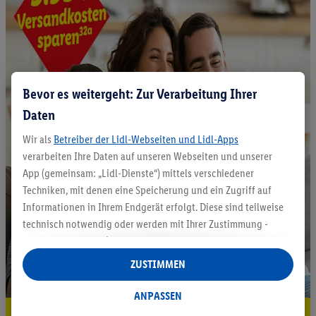
Bevor es weitergeht: Zur Verarbeitung Ihrer
Daten
Wir als
Betreiber der Lidl-Webseiten und Lidl-Apps
verarbeiten Ihre Daten auf unseren Webseiten und unserer
App (gemeinsam: „Lidl-Dienste“) mittels verschiedener
Techniken, mit denen eine Speicherung und ein Zugriff auf
Informationen in Ihrem Endgerät erfolgt. Diese sind teilweise
technisch notwendig oder werden mit Ihrer Zustimmung -
auch durch Partner (u.a.
als separat
oder gemeinsam
Verantwortliche; im Zusammenhang mit dem IAB TCF
ZUSTIMMEN
insgesamt
6
Partner) - für komfortable Einstellungen, zur
Statistik-Erstellung oder für personalisierte Werbung
ANPASSEN
innerhalb und außerhalb der Lidl-Dienste verwendet.