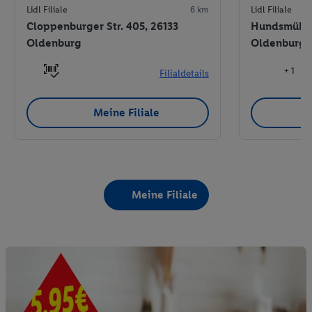
Lidl Filiale
6 km
Lidl Filiale
Cloppenburger Str. 405, 26133
Hundsmühler 
Oldenburg
Oldenburg
+ 1
Filialdetails
Meine Filiale
Meine Filiale