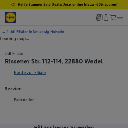
Heiße Summer Sale Deals: Jetzt online bis zu -66% sparen!
/
Lidl Filialen in Schleswig-Holstein
Loading map...
Lidl Filiale
Rissener Str. 112-114, 22880 Wedel
Route zur Filiale
Service
Packstation
Hilf uns besser zu werden