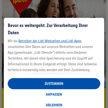
Bevor es weitergeht: Zur Verarbeitung Ihrer
Daten
Wir als
Betreiber der Lidl-Webseiten und Lidl-Apps
verarbeiten Ihre Daten auf unseren Webseiten und unserer
App (gemeinsam: „Lidl-Dienste“) mittels verschiedener
Techniken, mit denen eine Speicherung und ein Zugriff auf
Informationen in Ihrem Endgerät erfolgt. Diese sind teilweise
technisch notwendig oder werden mit Ihrer Zustimmung -
auch durch Partner (u.a.
als separat
oder gemeinsam
Verantwortliche; im Zusammenhang mit dem IAB TCF
ZUSTIMMEN
insgesamt
6
Partner) - für komfortable Einstellungen, zur
Statistik-Erstellung oder für personalisierte Werbung
5.95 € Versand sparen³²ᵃ
ANPASSEN
innerhalb und außerhalb der Lidl-Dienste verwendet.
Jetzt zum Newsletter anmelden
Datenverarbeitungen für personalisierte Werbung werden
ABLEHNEN