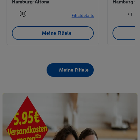
Hamburg-Altona
Hamburg-Al
+ 1
Filialdetails
Meine Filiale
Meine Filiale