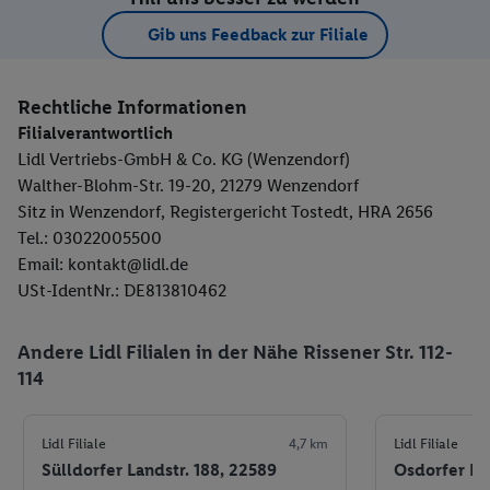
Gib uns Feedback zur Filiale
Rechtliche Informationen
Filialverantwortlich
Lidl Vertriebs-GmbH & Co. KG (Wenzendorf)
Walther-Blohm-Str. 19-20, 21279 Wenzendorf
Sitz in Wenzendorf, Registergericht Tostedt, HRA 2656
Tel.: 03022005500
Email: kontakt@lidl.de
USt-IdentNr.: DE813810462
Andere Lidl Filialen in der Nähe Rissener Str. 112-
114
Lidl Filiale
4,7 km
Lidl Filiale
Sülldorfer Landstr. 188, 22589
Osdorfer La