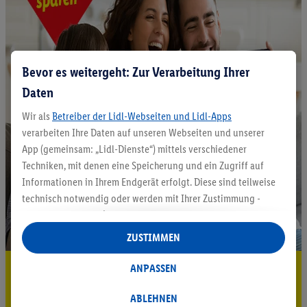
Bevor es weitergeht: Zur Verarbeitung Ihrer
Daten
Wir als
Betreiber der Lidl-Webseiten und Lidl-Apps
verarbeiten Ihre Daten auf unseren Webseiten und unserer
App (gemeinsam: „Lidl-Dienste“) mittels verschiedener
Techniken, mit denen eine Speicherung und ein Zugriff auf
Informationen in Ihrem Endgerät erfolgt. Diese sind teilweise
technisch notwendig oder werden mit Ihrer Zustimmung -
auch durch Partner (u.a.
als separat
oder gemeinsam
Verantwortliche; im Zusammenhang mit dem IAB TCF
ZUSTIMMEN
insgesamt
6
Partner) - für komfortable Einstellungen, zur
Statistik-Erstellung oder für personalisierte Werbung
5.95 € Versand sparen³²ᵃ
ANPASSEN
innerhalb und außerhalb der Lidl-Dienste verwendet.
Jetzt zum Newsletter anmelden
Datenverarbeitungen für personalisierte Werbung werden
ABLEHNEN