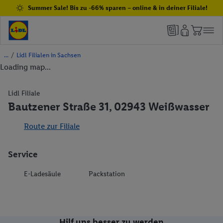
Summer Sale! Bis zu -66% sparen – online & in deiner Filiale!
/
Lidl Filialen in Sachsen
Loading map...
Lidl Filiale
Bautzener Straße 31, 02943 Weißwasser
Route zur Filiale
Service
E-Ladesäule
Packstation
Hilf uns besser zu werden