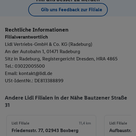
Gib uns Feedback zur Filiale
Rechtliche Informationen
Filialverantwortlich
Lidl Vertriebs-GmbH & Co. KG (Radeburg)
An der Autobahn 1, 01471 Radeburg
Sitz in Radeburg, Registergericht Dresden, HRA 4865
Tel.: 03022005500
Email: kontakt@lidl.de
USt-IdentNr.: DE813388899
Andere Lidl Filialen in der Nähe Bautzener Straße
31
Lidl Filiale
11,4 km
Lidl Filiale
Friedensstr. 77, 02943 Boxberg
Aufbaustr. 1