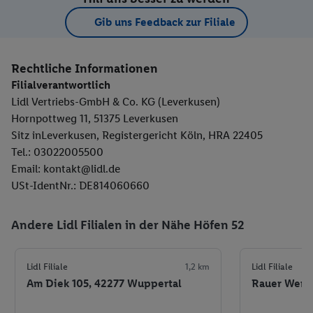
Gib uns Feedback zur Filiale
Rechtliche Informationen
Filialverantwortlich
Lidl Vertriebs-GmbH & Co. KG (Leverkusen)
Hornpottweg 11, 51375 Leverkusen
Sitz inLeverkusen, Registergericht Köln, HRA 22405
Tel.: 03022005500
Email: kontakt@lidl.de
USt-IdentNr.: DE814060660
Andere Lidl Filialen in der Nähe Höfen 52
Lidl Filiale
1,2 km
Lidl Filiale
Am Diek 105, 42277 Wuppertal
Rauer Werth