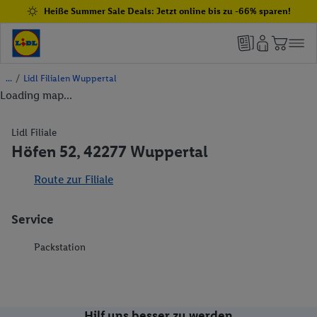
Heiße Summer Sale Deals: Jetzt online bis zu -66% sparen!
/
Lidl Filialen Wuppertal
Loading map...
Lidl Filiale
Höfen 52, 42277 Wuppertal
Route zur Filiale
Service
Packstation
Hilf uns besser zu werden