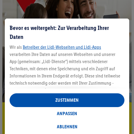
Bevor es weitergeht: Zur Verarbeitung Ihrer
Daten
Wir als
Betreiber der Lidl-Webseiten und Lidl-Apps
verarbeiten Ihre Daten auf unseren Webseiten und unserer
App (gemeinsam: „Lidl-Dienste“) mittels verschiedener
Techniken, mit denen eine Speicherung und ein Zugriff auf
Informationen in Ihrem Endgerät erfolgt. Diese sind teilweise
technisch notwendig oder werden mit Ihrer Zustimmung -
auch durch Partner (u.a.
als separat
oder gemeinsam
Verantwortliche; im Zusammenhang mit dem IAB TCF
ZUSTIMMEN
insgesamt
6
Partner) - für komfortable Einstellungen, zur
5.95 € Versand sparen³²ᵃ
Statistik-Erstellung oder für personalisierte Werbung
ANPASSEN
innerhalb und außerhalb der Lidl-Dienste verwendet.
Jetzt zum Newsletter anmelden
Datenverarbeitungen für personalisierte Werbung werden
ABLEHNEN
durchgeführt, um eigene Werbung auszusteuern und um