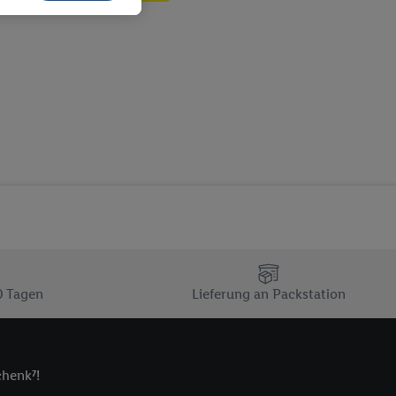
ch dem Speichern von
sogenannten
 zur Leistungs-/
ur technischen
n Ihr bestehendes Lidl
n gemeinsamer
zielle Online-Kennung
Kennung verwenden
ung auszuspielen.
 umgewandelte E-Mail-
 Utiq-Technologie in
 Sie verfügbar ist.
0 Tagen
Lieferung an Packstation
dresse und einer
en diese Kennung
nsten zu erfassen.
chenk⁷!
 von Dritten betrieben