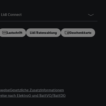
gung speziell zur
ung generell zu
en“/„Nutzung der
Lidl Connect
inwilligung (nur für
von Utiq
.
ch einen Klick auf
Lastschrift
Lidl Ratenzahlung
Geschenkkarte
ndung sämtlicher
t, Ihre Einwilligung
ngen
.
Die Impressen
as gilt auch für die
B TCF für Werbung und
reitstellung und
en Quellen,
ter Informationen,
rten Utiq-
nweise
Gesetzliche Zusatzinformationen
weise nach ElektroG und BattVO/BattDG
ichern von oder
Analyse von