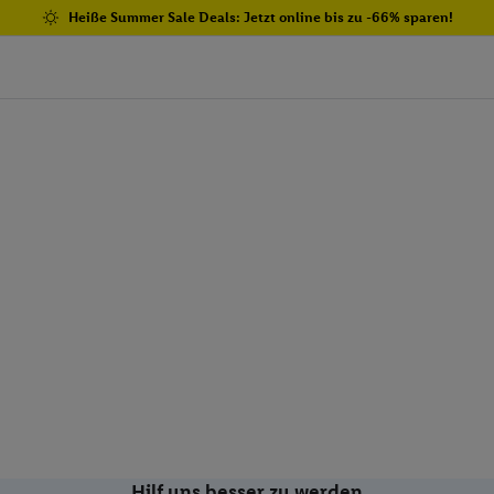
Heiße Summer Sale Deals: Jetzt online bis zu -66% sparen!
Hilf uns besser zu werden