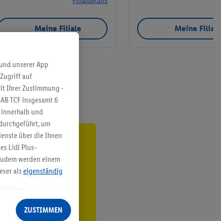
Filialdetails
Fil
Meine Filiale
Meine Filial
 und unserer App
Zugriff auf
it Ihrer Zustimmung -
IAB TCF insgesamt
6
g innerhalb und
 durchgeführt, um
enste über die Ihnen
ren³²ᵃ
s Lidl Plus-
. Zudem werden einem
den
eser als
eigenständig
eren Diensten
Lidl-Dienste, Ihr
ZUSTIMMEN
echt - sowie Ihre