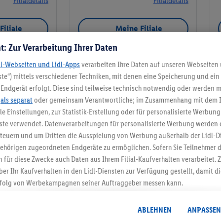
Filialdetails
Filialdetails
Filiale
Meine Filiale
t: Zur Verarbeitung Ihrer Daten
dl-Webseiten und Lidl-Apps
verarbeiten Ihre Daten auf unseren Webseiten
te“) mittels verschiedener Techniken, mit denen eine Speicherung und ein 
Meine Filiale
Endgerät erfolgt. Diese sind teilweise technisch notwendig oder werden m
.
als separat
oder gemeinsam Verantwortliche; im Zusammenhang mit dem 
ble Einstellungen, zur Statistik-Erstellung oder für personalisierte Werbun
nste verwendet. Datenverarbeitungen für personalisierte Werbung werden
euern und um Dritten die Ausspielung von Werbung außerhalb der Lidl-Di
5.95 € Versand spa
ehörigen zugeordneten Endgeräte zu ermöglichen. Sofern Sie Teilnehmer de
 für diese Zwecke auch Daten aus Ihrem Filial-Kaufverhalten verarbeitet
Jetzt zum Newsletter anmel
ber Ihr Kaufverhalten in den Lidl-Diensten zur Verfügung gestellt, damit di
folg von Werbekampagnen seiner Auftraggeber messen kann.
Gutschein sichern!
isierter Werbung basiert auf der Generierung von auch mit Daten von and
. Dies umfasst die Zusammenführung von Daten (z.B. über Ihre Nutzung der 
ABLEHNEN
ANPASSEN
dl-Diensten, Informationen aus Ihrem Kundenkonto - z.B. Alter oder Geschl