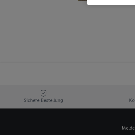
genauen Standortdaten)
und/ oder dem Zugriff 
Segmenten). Im Zusamme
Erfolgsmessung der Wer
Sicherung und Optimie
Sofern Sie hier Ihre Zus
Plus-Konto einloggen, 
Verantwortlichkeit mit
zu erstellen (die sogen
können, um Sie in von 
Hierzu wird von uns un
Adresse in gemeinsamer 
Zudem erlauben Sie uns,
den Lidl-Diensten einzus
Sichere Bestellung
Ko
Wenn das der Fall ist, g
Kundenkonto-Referenz, 
verwenden, um Sie wied
Melde 
Insbesondere können Sie