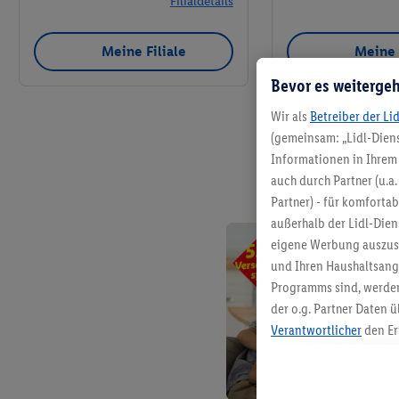
Filialdetails
Meine Filiale
Meine 
Bevor es weitergeh
Wir als
Betreiber der Li
(gemeinsam: „Lidl-Diens
Informationen in Ihrem 
auch durch Partner (u.a
Partner) - für komforta
außerhalb der Lidl-Die
eigene Werbung auszust
und Ihren Haushaltsang
Programms sind, werden
der o.g. Partner Daten ü
Verantwortlicher
den Er
Die Erstellung personal
angereicherten Profilen
Kaufverhalten in den Li