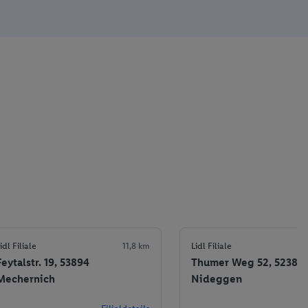
idl Filiale
11,8 km
Lidl Filiale
Feytalstr. 19, 53894
Thumer Weg 52, 52385
Mechernich
Nideggen