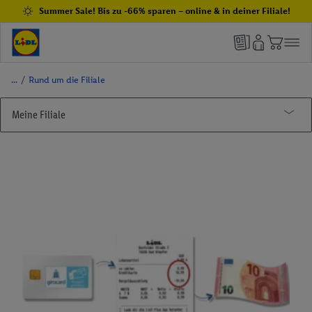
Summer Sale! Bis zu -66% sparen – online & in deiner Filiale!
/
Rund um die Filiale
Meine Filiale
Rund um die Filiale
Gebührenfrei Bargeld abheben
Kontaktlos bezahlen
Lidl Pay
Lidl Gutscheine
Lidl Geschenkkarten
Filialen