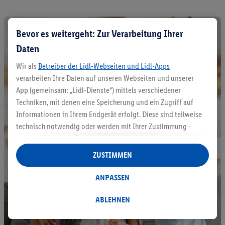
Bevor es weitergeht: Zur Verarbeitung Ihrer
Daten
Wir als
Betreiber der Lidl-Webseiten und Lidl-Apps
verarbeiten Ihre Daten auf unseren Webseiten und unserer
App (gemeinsam: „Lidl-Dienste“) mittels verschiedener
Techniken, mit denen eine Speicherung und ein Zugriff auf
Informationen in Ihrem Endgerät erfolgt. Diese sind teilweise
technisch notwendig oder werden mit Ihrer Zustimmung -
auch durch Partner (u.a.
als separat
oder gemeinsam
Verantwortliche; im Zusammenhang mit dem IAB TCF
ZUSTIMMEN
insgesamt
6
Partner) - für komfortable Einstellungen, zur
Statistik-Erstellung oder für personalisierte Werbung
ANPASSEN
innerhalb und außerhalb der Lidl-Dienste verwendet.
Datenverarbeitungen für personalisierte Werbung werden
ABLEHNEN
durchgeführt, um eigene Werbung auszusteuern und um
Dritten die Ausspielung von Werbung außerhalb der Lidl-