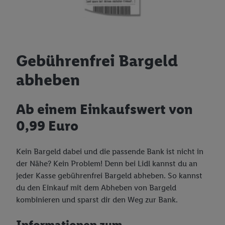
Rechtliche Informationen
Neueröffnungen
Lidl Outlet Verkauf
Allgemeine Geschäftsbedingungen Onlineshop
Widerrufsrecht Onlineshop
Gebührenfrei Bargeld
Allgemeine Geschäftsbedingungen Lidl Geschenkkarte
abheben
Widerrufsrecht Lidl Geschenkkarte
Gesetzliche Zusatzinformationen
Ab einem Einkaufswert von
0,99 Euro
Datenschutz
Impressum - Lidl.de
Kein Bargeld dabei und die passende Bank ist nicht in
Datenschutz Digitale Assistenten
der Nähe? Kein Problem! Denn bei Lidl kannst du an
jeder Kasse gebührenfrei Bargeld abheben. So kannst
Entsorgung von Elektroaltgeräten, Akkus und Batterien
du den Einkauf mit dem Abheben von Bargeld
Barrierefreiheitserklärung
kombinieren und sparst dir den Weg zur Bank.
Teilnahmebedingungen Lidl Plus
Informationen zum