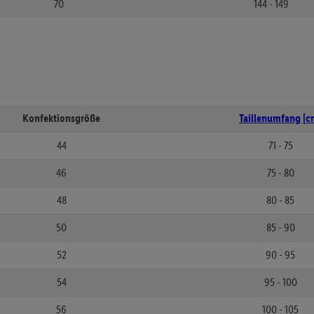
70
144 - 149
Konfektionsgröße
Taillenumfang [c
44
71 - 75
46
75 - 80
48
80 - 85
50
85 - 90
52
90 - 95
54
95 - 100
56
100 - 105