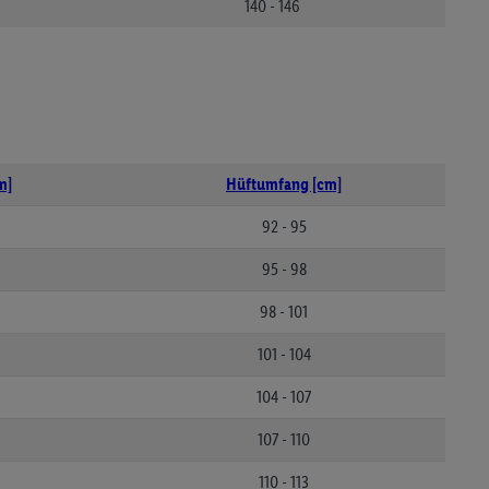
140 - 146
m]
Hüftumfang [cm]
92 - 95
95 - 98
98 - 101
101 - 104
104 - 107
107 - 110
110 - 113