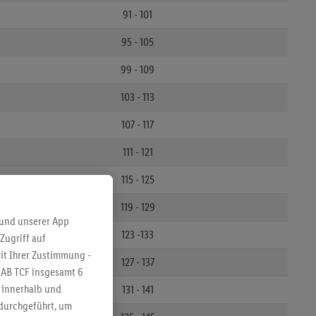
91 - 101
95 - 105
99 - 109
103 - 113
107 - 117
111 - 121
115 - 125
119 - 129
 und unserer App
123 -133
Zugriff auf
it Ihrer Zustimmung -
127 - 137
IAB TCF insgesamt
6
g innerhalb und
131 - 141
 durchgeführt, um