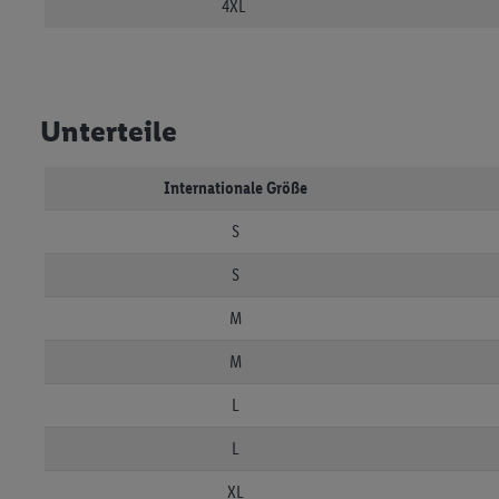
4XL
Unterteile
Internationale Größe
S
S
M
M
L
L
XL