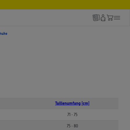
huhe
Taillenumfang [cm]
71 - 75
75 - 80