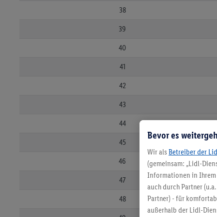
38
39
40
41
42
43
44
Bevor es weitergeh
45
Wir als
Betreiber der Li
46
(gemeinsam: „Lidl-Diens
Informationen in Ihrem 
47
auch durch Partner (u.a
Partner) - für komforta
48
außerhalb der Lidl-Die