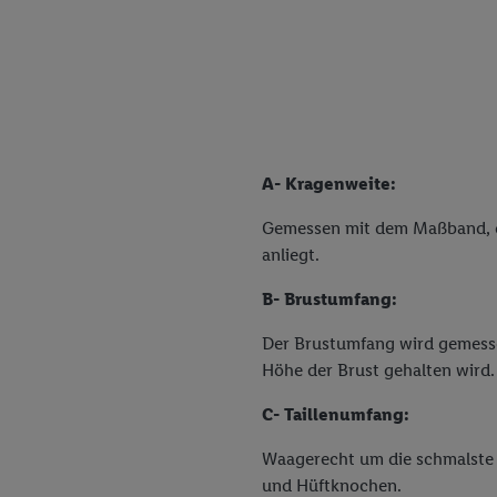
herheit, Verhinderung und Aufdeckung von Betrug und Fehlerbehebung, Be
d Inhalten, Abgleichung und Kombination von Daten aus unterschiedlich
ner Endgeräte, Identifikation von Geräten anhand automatisch übermittel
on Werbekampagnen durch TTD und Nutzung der Telekommunikations-basie
es Marketing, sowie:
Standortdaten. Erstellung von Profilen für personalisierte Werbung. Spe
A- Kragenweite:
tionen auf einem Endgerät. Entwicklung und Verbesserung der Angebote. 
Statistiken oder Kombinationen von Daten aus verschiedenen Quellen. V
Gemessen mit dem Maßband, d
zur Auswahl von Werbeanzeigen. Messung der Werbeleistung. Verwendung v
anliegt.
erter Werbung.
B- Brustumfang:
 (Lieferanten)
Der Brustumfang wird gemess
Höhe der Brust gehalten wird.
C- Taillenumfang:
Waagerecht um die schmalste S
und Hüftknochen.