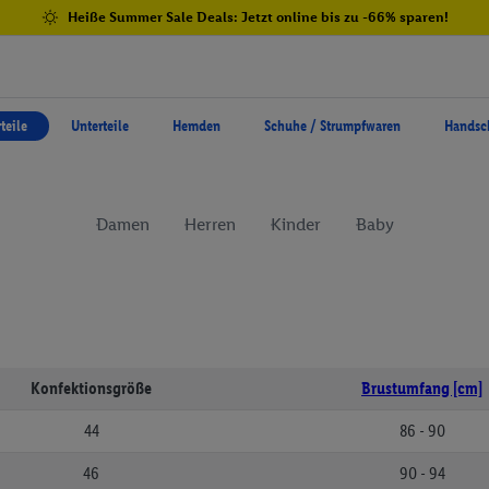
Heiße Summer Sale Deals: Jetzt online bis zu -66% sparen!
teile
Unterteile
Hemden
Schuhe / Strumpfwaren
Handsc
Damen
Herren
Kinder
Baby
Konfektionsgröße
Brustumfang [cm]
44
86 - 90
46
90 - 94