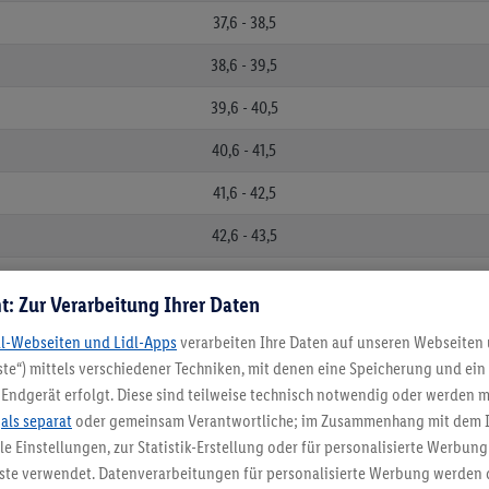
37,6 - 38,5
38,6 - 39,5
39,6 - 40,5
40,6 - 41,5
41,6 - 42,5
42,6 - 43,5
43,6 - 44,5
t: Zur Verarbeitung Ihrer Daten
44,6 - 45,5
dl-Webseiten und Lidl-Apps
verarbeiten Ihre Daten auf unseren Webseiten
45,6 - 46,5
te“) mittels verschiedener Techniken, mit denen eine Speicherung und ein 
Endgerät erfolgt. Diese sind teilweise technisch notwendig oder werden m
46,6 - 47,5
.
als separat
oder gemeinsam Verantwortliche; im Zusammenhang mit dem 
ble Einstellungen, zur Statistik-Erstellung oder für personalisierte Werbun
47,6 - 48,5
nste verwendet. Datenverarbeitungen für personalisierte Werbung werden