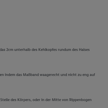
reitstellung und
en Quellen,
ter Informationen,
rten Utiq-
ichern von oder
Analyse von
erwendung
as 2cm unterhalb des Kehlkopfes rundum des Halses
on Profilen zur
en indem das Maßband waagerecht und nicht zu eng auf
telle des Körpers, oder in der Mitte von Rippenbogen