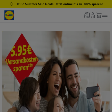
Heiße Summer Sale Deals: Jetzt online bis zu -66% sparen!