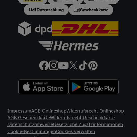
gem. §17 (4) PAngV: Nettodarlehensbetrag 200 €,
Lidl Ratenzahlung
Geschenkkarte
Gesamtbetrag 212.10 €, 12 monatliche Raten à 17.68 €, eff.
Jahreszins 10.99% p.a. Der Teilzahlungsverkäufer ist Lidl
Digital Deutschland GmbH & Co. KG, Bonfelder Straße 2,
74206 Bad Wimpfen.
32a
Lidl Plus Versandkostenfrei-Coupon:
Der 5.95 €
Versandkostenfrei-Coupon gilt nur für Lidl Plus Nutzer bei
Bestellung unter
lidl.de
bis 31.10.2026. Coupon aktivieren und
unter
lidl.de
den in der Lidl Plus App vorgegebenen
Mindestbestellwert auf die im Warenkorb befindlichen Artikel
erfüllen. Sofern nicht im Coupon ein geringerer
Mindestbestellwert angegeben ist, beträgt der
Mindestbestellwert 79 €. Sollte der jeweils geltende
Mindestbestellwert nachträglich in Folge einer Teilretoure
unterschritten werden, behalten wir uns vor, die ursprünglich
Rechtliche Informationen
erlassenen Versandkosten in Höhe von 5.95 € nachträglich in
Impressum
AGB Onlineshop
Widerrufsrecht Onlineshop
Rechnung zu stellen. Coupon wird nach Aktivierung
AGB Geschenkkarte
Widerrufsrecht Geschenkkarte
automatisch im Bestellprozess, sofern mit Lidl Plus Konto im
Datenschutzhinweise
Gesetzliche Zusatzinformationen
Onlineshop angemeldet, abgezogen. Gilt nicht für Lidl Fotos,
Cookie-Bestimmungen
Cookies verwalten
Lidl Reisen, Lidl Connect, Bücher & Medien. Nicht auf