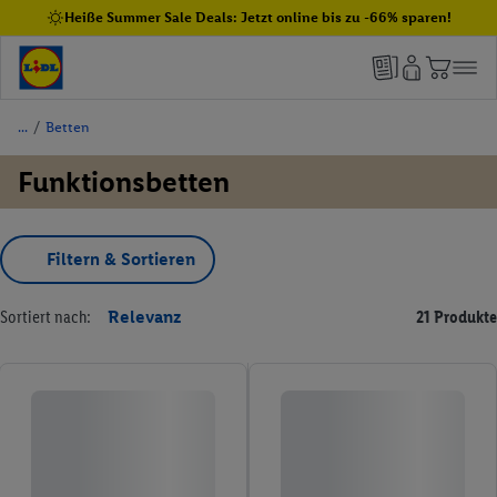
Heiße Summer Sale Deals: Jetzt online bis zu -66% sparen!
/
Betten
Funktionsbetten
Filtern & Sortieren
Sortiert nach:
Relevanz
21 Produkte