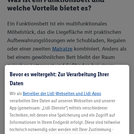
welche Vorteile bietet es?
Ein Funktionsbett ist ein multifunktionales
Möbelstück, das die Liegefläche mit praktischen
Aufbewahrungslösungen wie Schubladen, Regalen
oder einer zweiten
Matratze
kombiniert. Anders als
bei einem gewöhnlichen Bett bleibt der Raum
zwischen Lattenrost und Fußboden bei einem
Bevor es weitergeht: Zur Verarbeitung Ihrer
Funktionsbett nicht ungenutzt. Auch gegenüber
separat kaufbaren Boxen, die man unter normale
Daten
Betten schieben kann, haben Stauraumbetten
Wir als
Betreiber der Lidl-Webseiten und Lidl-Apps
Vorteile: Die eingebauten Schubladen bei einem
verarbeiten Ihre Daten auf unseren Webseiten und unserer
Schubkasten-Doppelbett schließen eng mit dem
App (gemeinsam: „Lidl-Dienste“) mittels verschiedener
Techniken, mit denen eine Speicherung und ein Zugriff auf
Rahmen ab, wodurch der Inhalt vor Staub
Informationen in Ihrem Endgerät erfolgt. Diese sind teilweise
geschützt bleiben kann. Zudem verfügen die
technisch notwendig oder werden mit Ihrer Zustimmung -
Auszüge meist über leichtgängige Rollen oder