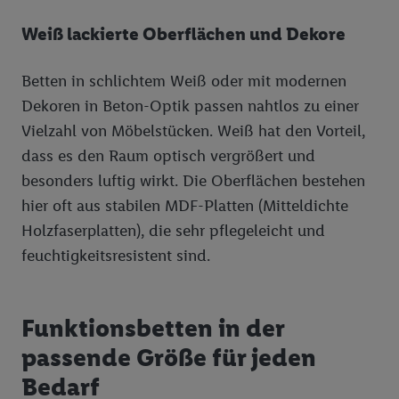
von Daten aus verschiedenen Quellen. Verwendung
reduzierter Daten zur Auswahl von Werbeanzeigen.
Weiß lackierte Oberflächen und Dekore
Messung der Werbeleistung. Verwendung von Profilen
zur Auswahl personalisierter Werbung.
Betten in schlichtem Weiß oder mit modernen
Liste der Partner (Lieferanten)
Dekoren in Beton-Optik passen nahtlos zu einer
Vielzahl von Möbelstücken. Weiß hat den Vorteil,
dass es den Raum optisch vergrößert und
besonders luftig wirkt. Die Oberflächen bestehen
hier oft aus stabilen MDF-Platten (Mitteldichte
Holzfaserplatten), die sehr pflegeleicht und
feuchtigkeitsresistent sind.
Funktionsbetten in der
passende Größe für jeden
Bedarf