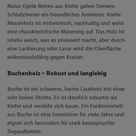
einzelne Verwendungszwecke oder Partner zulassen; das gilt
Natur-Optik-Betten aus Kiefer geben Deinem
auch für die nachfolgend schlagwortartig benannten Zwecke
Schlafzimmer ein freundliches Ambiente. Kiefer-
und Funktionen im Rahmen des Einsatzes des IAB TCF für
Massivholz ist einheimisch, nachhaltig und weist
Werbung und Erfolgsmessung:
eine charakteristische Maserung auf. Das Holz ist
Gewährleistung der Sicherheit, Verhinderung und Aufdeckung
relativ weich, was es preiswert macht, aber durch
von Betrug und Fehlerbehebung, Bereitstellung und Anzeige
eine Lackierung oder Lasur wird die Oberfläche
von Werbung und Inhalten, Abgleichung und Kombination
von Daten aus unterschiedlichen Quellen, Verknüpfung
widerstandsfähig gegen Kratzer.
verschiedener Endgeräte, Identifikation von Geräten anhand
automatisch übermittelter Informationen, Messung des
Buchenholz – Robust und langlebig
Erfolgs von Werbekampagnen durch TTD und Nutzung der
Telekommunikations-basierten Utiq-Technologie für digitales
Buche ist ein schweres, hartes Laubholz mit einer
Marketing, sowie:
sehr hohen Dichte. Es ist deutlich robuster als
Verwendung genauer Standortdaten. Erstellung von
Kiefer und verzieht sich kaum. Ein Funktionsbett
Profilen für personalisierte Werbung. Speichern von oder
aus Buche ist eine Investition für viele Jahre und
Zugriff auf Informationen auf einem Endgerät.
eignet sich besonders für stark beanspruchte
Entwicklung und Verbesserung der Angebote. Analyse
Doppelbetten.
von Zielgruppen durch Statistiken oder Kombinationen