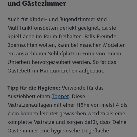
zu erstellen (die sogenannte EUID), die wir sodann ähnlich wie
und Gästezimmer
die sogleich beschriebene Utiq-Kennung verwenden können,
um Sie in von Dritten betriebenen Diensten zu erkennen und
Auch für Kinder- und Jugendzimmer sind
Ihnen personalisierte Werbung auszuspielen. Hierzu wird von
Multifunktionsbetten perfekt geeignet, da sie
uns und einem der anderen oben genannten Partner auch Ihre
Spielfläche im Raum freihalten. Falls Freunde
in einen Hashwert umgewandelte E-Mail-Adresse in
gemeinsamer Verantwortlichkeit verarbeitet.
übernachten wollen, kann bei manchen Modellen
Zudem erlauben Sie uns, der Utiq SA/NV („Utiq“) und
ein ausziehbarer Schlafplatz in Form von einem
Ihrem
Telekommunikationsnetzbetreiber
, die Utiq-Technologie
Unterbett hervorgezaubert werden. So ist das
in den Lidl-Diensten einzusetzen. Utiq prüft zunächst anhand
Gästebett im Handumdrehen aufgebaut.
Ihrer IP-Adresse, ob die Technologie für Sie verfügbar ist.
Wenn das der Fall ist, gibt Utiq Ihre IP-Adresse an Ihren
Tipp für die Hygiene:
Verwende für das
Netzbetreiber weiter, der anhand der IP-Adresse und einer
Kundenkonto-Referenz, wie z.B. Ihrer Mobilfunknummer, eine
Ausziehbett einen
Topper
. Diese
Kennung für Utiq erstellt. Wir werden diese Kennung
Matratzenauflagen mit einer Höhe von meist 4 bis
verwenden, um Sie wiederzuerkennen und Erkenntnisse über
7 cm können leichter gewaschen werden als eine
Ihr Nutzungsverhalten in den Lidl-Diensten zu erfassen.
komplette Matratze und sorgen dafür, dass Deine
Insbesondere können Sie mittels dieser Technologie auch auf
Gäste immer eine hygienische Liegefläche
Diensten wiedererkannt werden, die von Dritten betrieben