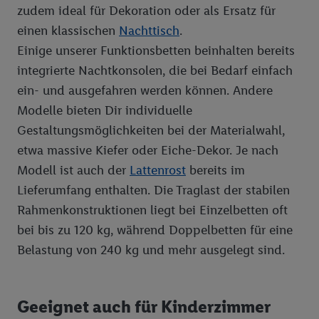
zudem ideal für Dekoration oder als Ersatz für
von Daten (z.B. über Ihre Nutzung der Lidl-Dienste, Ihr
Kaufverhalten in den Lidl-Diensten, Informationen aus Ihrem
einen klassischen
Nachttisch
.
Kundenkonto - z.B. Alter oder Geschlecht - sowie Ihre genauen
Einige unserer Funktionsbetten beinhalten bereits
Standortdaten) auch über verschiedene Endgeräte und Lidl-
integrierte Nachtkonsolen, die bei Bedarf einfach
Dienste hinweg einschließlich dem Speichern von und/ oder
ein- und ausgefahren werden können. Andere
dem Zugriff auf Informationen auf Ihren Endgeräten zur
Modelle bieten Dir individuelle
Erstellung von Zielgruppen (sogenannten Segmenten). Im
Gestaltungsmöglichkeiten bei der Materialwahl,
Zusammenhang mit dem Ausspielen dieser Werbung erfolgen
Verarbeitungen auch zur Leistungs-/ Erfolgsmessung der
etwa massive Kiefer oder Eiche-Dekor. Je nach
Werbung, zur Zielgruppenforschung, zur Entwicklung von
Modell ist auch der
Lattenrost
bereits im
Angeboten sowie zur technischen Sicherung und Optimierung
Lieferumfang enthalten. Die Traglast der stabilen
dieser Werbeausspielungen.
Rahmenkonstruktionen liegt bei Einzelbetten oft
Sofern Sie hier Ihre Zustimmung dazu erteilen und danach ein
bei bis zu 120 kg, während Doppelbetten für eine
Lidl Plus-Konto erstellen bzw. sich in Ihr bestehendes Lidl
Belastung von 240 kg und mehr ausgelegt sind.
Plus-Konto einloggen, kann darüber hinaus auch Ihre dort
angegebene E-Mail-Adresse von uns in gemeinsamer
Verantwortlichkeit mit einem der oben genannten Partner
verwendet werden, um daraus eine spezielle Online-Kennung
Geeignet auch für Kinderzimmer