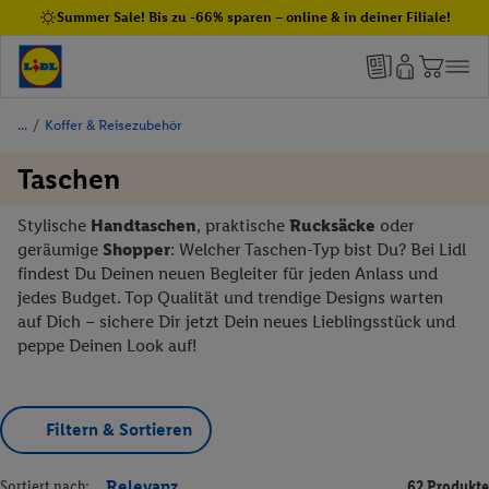
Summer Sale! Bis zu -66% sparen – online & in deiner Filiale!
/
Koffer & Reisezubehör
Taschen
Stylische
Handtaschen
, praktische
Rucksäcke
oder
geräumige
Shopper
: Welcher Taschen-Typ bist Du? Bei Lidl
findest Du Deinen neuen Begleiter für jeden Anlass und
jedes Budget. Top Qualität und trendige Designs warten
auf Dich – sichere Dir jetzt Dein neues Lieblingsstück und
peppe Deinen Look auf!
Filtern & Sortieren
Sortiert nach:
Relevanz
62 Produkte