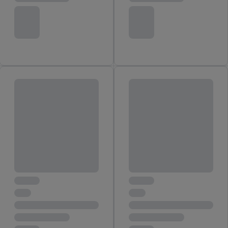
von Zielgruppen durch Statistiken oder Kombinationen
von Daten aus verschiedenen Quellen. Verwendung
reduzierter Daten zur Auswahl von Werbeanzeigen.
Messung der Werbeleistung. Verwendung von Profilen
zur Auswahl personalisierter Werbung.
Liste der Partner (Lieferanten)