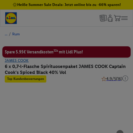
Heiße Summer Sale Deals: Jetzt online bis zu -66% sparen!
/
Rum
32a
Spare 5.95€ Versandkosten
mit Lidl Plus!
JAMES COOK
6 x 0,7-l-Flasche Spirituosenpaket JAMES COOK Captain
Cook’s Spiced Black 40% Vol
4.9/5
(16)
Top Kundenbewertungen
4.9 von 5 Sternen