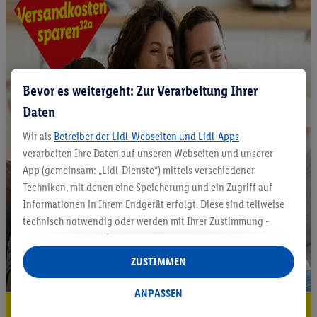
Bevor es weitergeht: Zur Verarbeitung Ihrer
Daten
Wir als
Betreiber der Lidl-Webseiten und Lidl-Apps
verarbeiten Ihre Daten auf unseren Webseiten und unserer
App (gemeinsam: „Lidl-Dienste“) mittels verschiedener
Techniken, mit denen eine Speicherung und ein Zugriff auf
Informationen in Ihrem Endgerät erfolgt. Diese sind teilweise
technisch notwendig oder werden mit Ihrer Zustimmung -
auch durch Partner (u.a.
als separat
oder gemeinsam
Verantwortliche; im Zusammenhang mit dem IAB TCF
ZUSTIMMEN
insgesamt
6
Partner) - für komfortable Einstellungen, zur
Statistik-Erstellung oder für personalisierte Werbung
ANPASSEN
innerhalb und außerhalb der Lidl-Dienste verwendet.
5.95 € Versand sparen³²ᵃ