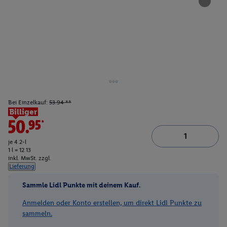
Bei Einzelkauf:
53.94 **
Billiger
50.95*
je 4.2-l
1 l = 12.13
inkl. MwSt. zzgl.
Lieferung
Sammle Lidl Punkte mit deinem Kauf.
Anmelden oder Konto erstellen, um direkt Lidl Punkte zu
sammeln.