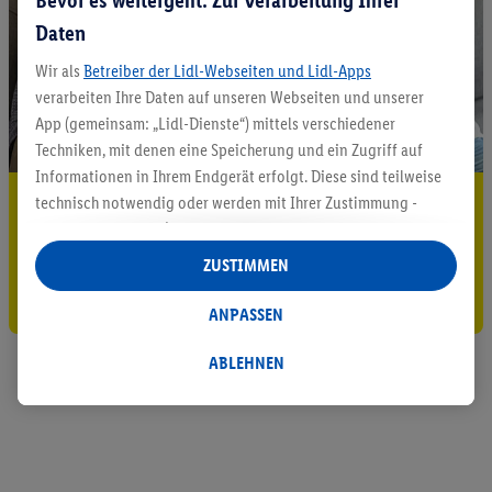
Daten
Wir als
Betreiber der Lidl-Webseiten und Lidl-Apps
verarbeiten Ihre Daten auf unseren Webseiten und unserer
App (gemeinsam: „Lidl-Dienste“) mittels verschiedener
Techniken, mit denen eine Speicherung und ein Zugriff auf
Informationen in Ihrem Endgerät erfolgt. Diese sind teilweise
5.95 € Versand sparen³²ᵃ
technisch notwendig oder werden mit Ihrer Zustimmung -
auch durch Partner (u.a.
als separat
oder gemeinsam
Jetzt zum Newsletter anmelden
Verantwortliche; im Zusammenhang mit dem IAB TCF
ZUSTIMMEN
insgesamt
6
Partner) - für komfortable Einstellungen, zur
Gutschein sichern!
Statistik-Erstellung oder für personalisierte Werbung
ANPASSEN
innerhalb und außerhalb der Lidl-Dienste verwendet.
Datenverarbeitungen für personalisierte Werbung werden
ABLEHNEN
durchgeführt, um eigene Werbung auszusteuern und um
Dritten die Ausspielung von Werbung außerhalb der Lidl-
Dienste über die Ihnen und Ihren Haushaltsangehörigen
zugeordneten Endgeräte zu ermöglichen. Sofern Sie