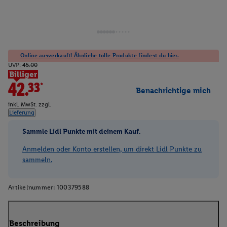
Online ausverkauft! Ähnliche tolle Produkte findest du hier.
UVP:
45.00
Billiger
42.33*
Benachrichtige mich
inkl. MwSt. zzgl.
Lieferung
Sammle Lidl Punkte mit deinem Kauf.
Anmelden oder Konto erstellen, um direkt Lidl Punkte zu
sammeln.
Artikelnummer:
100379588
Beschreibung