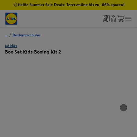
Heiße Summer Sale Deals: Jetzt online bis zu -66% sparen!
/
Boxhandschuhe
adidas
Box Set Kids Boxing Kit 2