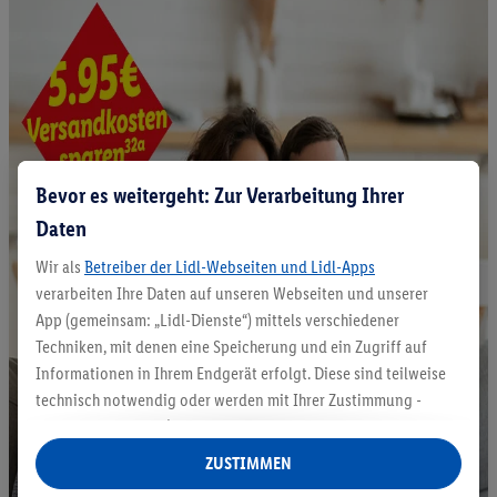
Bevor es weitergeht: Zur Verarbeitung Ihrer
Daten
Wir als
Betreiber der Lidl-Webseiten und Lidl-Apps
verarbeiten Ihre Daten auf unseren Webseiten und unserer
App (gemeinsam: „Lidl-Dienste“) mittels verschiedener
Techniken, mit denen eine Speicherung und ein Zugriff auf
Informationen in Ihrem Endgerät erfolgt. Diese sind teilweise
technisch notwendig oder werden mit Ihrer Zustimmung -
auch durch Partner (u.a.
als separat
oder gemeinsam
Verantwortliche; im Zusammenhang mit dem IAB TCF
ZUSTIMMEN
insgesamt
6
Partner) - für komfortable Einstellungen, zur