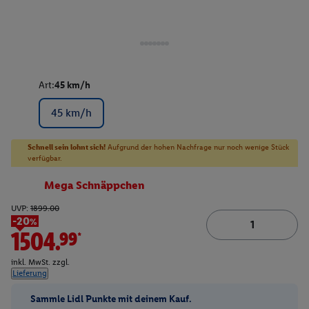
Art:
45 km/h
45 km/h
Schnell sein lohnt sich!
Aufgrund der hohen Nachfrage nur noch wenige Stück
verfügbar.
Mega Schnäppchen
UVP:
1899.00
-20%
1504.99*
inkl. MwSt. zzgl.
Lieferung
Sammle Lidl Punkte mit deinem Kauf.