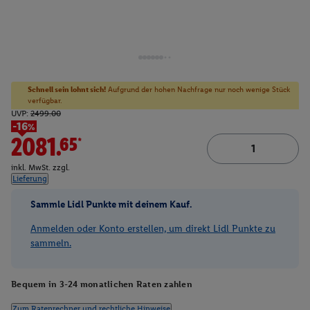
Schnell sein lohnt sich!
Aufgrund der hohen Nachfrage nur noch wenige Stück
verfügbar.
UVP:
2499.00
-16%
2081.65*
inkl. MwSt. zzgl.
Lieferung
Sammle Lidl Punkte mit deinem Kauf.
Anmelden oder Konto erstellen, um direkt Lidl Punkte zu
sammeln.
Bequem in 3-24 monatlichen Raten zahlen
Zum Ratenrechner und rechtliche Hinweise