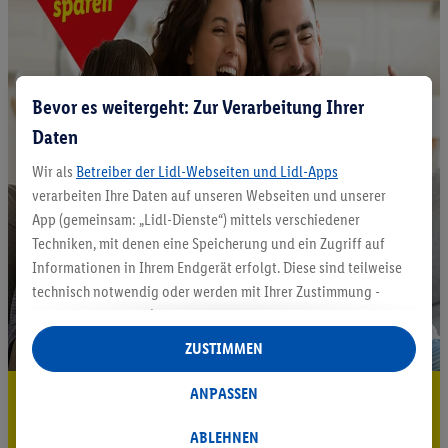
Bevor es weitergeht: Zur Verarbeitung Ihrer
Daten
Wir als
Betreiber der Lidl-Webseiten und Lidl-Apps
verarbeiten Ihre Daten auf unseren Webseiten und unserer
App (gemeinsam: „Lidl-Dienste“) mittels verschiedener
Techniken, mit denen eine Speicherung und ein Zugriff auf
Informationen in Ihrem Endgerät erfolgt. Diese sind teilweise
technisch notwendig oder werden mit Ihrer Zustimmung -
auch durch Partner (u.a.
als separat
oder gemeinsam
Verantwortliche; im Zusammenhang mit dem IAB TCF
ZUSTIMMEN
insgesamt
6
Partner) - für komfortable Einstellungen, zur
Statistik-Erstellung oder für personalisierte Werbung
ANPASSEN
5.95 € Versand sparen³²ᵃ
innerhalb und außerhalb der Lidl-Dienste verwendet.
Jetzt zum Newsletter anmelden
Datenverarbeitungen für personalisierte Werbung werden
ABLEHNEN