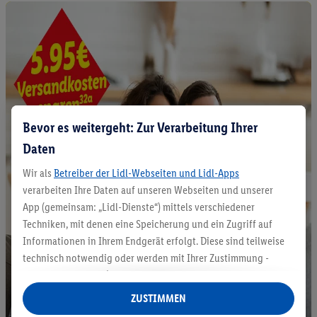
Bevor es weitergeht: Zur Verarbeitung Ihrer
Daten
Wir als
Betreiber der Lidl-Webseiten und Lidl-Apps
verarbeiten Ihre Daten auf unseren Webseiten und unserer
App (gemeinsam: „Lidl-Dienste“) mittels verschiedener
Techniken, mit denen eine Speicherung und ein Zugriff auf
Informationen in Ihrem Endgerät erfolgt. Diese sind teilweise
technisch notwendig oder werden mit Ihrer Zustimmung -
auch durch Partner (u.a.
als separat
oder gemeinsam
Verantwortliche; im Zusammenhang mit dem IAB TCF
ZUSTIMMEN
insgesamt
6
Partner) - für komfortable Einstellungen, zur