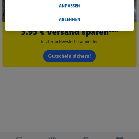
Statistik-Erstellung oder für personalisierte Werbung
ANPASSEN
innerhalb und außerhalb der Lidl-Dienste verwendet.
Datenverarbeitungen für personalisierte Werbung werden
ABLEHNEN
durchgeführt, um eigene Werbung auszusteuern und um
5.95 € Versand sparen³²ᵃ
Dritten die Ausspielung von Werbung außerhalb der Lidl-
Dienste über die Ihnen und Ihren Haushaltsangehörigen
Jetzt zum Newsletter anmelden
zugeordneten Endgeräte zu ermöglichen. Sofern Sie
Teilnehmer des Lidl Plus-Programms sind, werden für diese
Gutschein sichern!
Zwecke auch Daten aus Ihrem Filial-Kaufverhalten verarbeitet.
Zudem werden einem der o.g. Partner Daten über Ihr
Kaufverhalten in den Lidl-Diensten zur Verfügung gestellt,
damit dieser als
eigenständig Verantwortlicher
den Erfolg von
Werbekampagnen seiner Auftraggeber messen kann.
Die Erstellung personalisierter Werbung basiert auf der
Generierung von auch mit Daten von anderen Diensten
angereicherten Profilen. Dies umfasst die Zusammenführung
von Daten (z.B. über Ihre Nutzung der Lidl-Dienste, Ihr
Kaufverhalten in den Lidl-Diensten, Informationen aus Ihrem
Kundenkonto - z.B. Alter oder Geschlecht - sowie Ihre genauen