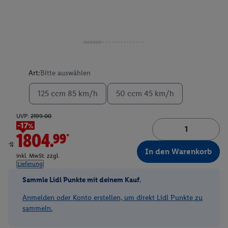
Art:
Bitte auswählen
125 ccm 85 km/h
50 ccm 45 km/h
UVP:
2199.00
-17%
1804.99*
ab
In den Warenkorb
inkl. MwSt. zzgl.
Lieferung
Sammle Lidl Punkte mit deinem Kauf.
Anmelden oder Konto erstellen, um direkt Lidl Punkte zu
sammeln.