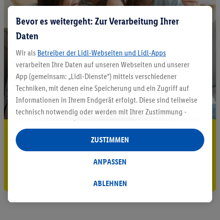
Bevor es weitergeht: Zur Verarbeitung Ihrer
Daten
Wir als
Betreiber der Lidl-Webseiten und Lidl-Apps
verarbeiten Ihre Daten auf unseren Webseiten und unserer
App (gemeinsam: „Lidl-Dienste“) mittels verschiedener
Techniken, mit denen eine Speicherung und ein Zugriff auf
Informationen in Ihrem Endgerät erfolgt. Diese sind teilweise
technisch notwendig oder werden mit Ihrer Zustimmung -
auch durch Partner (u.a.
als separat
oder gemeinsam
5.95 € Versand sparen³²ᵃ
Verantwortliche; im Zusammenhang mit dem IAB TCF
ZUSTIMMEN
insgesamt
6
Partner) - für komfortable Einstellungen, zur
Jetzt zum Newsletter anmelden
Statistik-Erstellung oder für personalisierte Werbung
ANPASSEN
innerhalb und außerhalb der Lidl-Dienste verwendet.
Gutschein sichern!
Datenverarbeitungen für personalisierte Werbung werden
ABLEHNEN
durchgeführt, um eigene Werbung auszusteuern und um
Dritten die Ausspielung von Werbung außerhalb der Lidl-
Dienste über die Ihnen und Ihren Haushaltsangehörigen