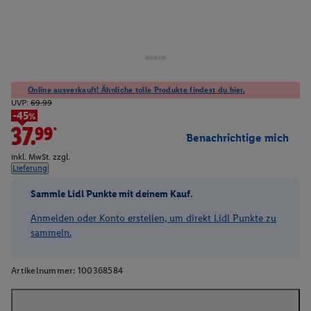
Online ausverkauft! Ähnliche tolle Produkte findest du hier.
UVP:
69.99
-45%
37.99*
Benachrichtige mich
inkl. MwSt. zzgl.
Lieferung
Sammle Lidl Punkte mit deinem Kauf.
Anmelden oder Konto erstellen, um direkt Lidl Punkte zu
sammeln.
Artikelnummer:
100368584