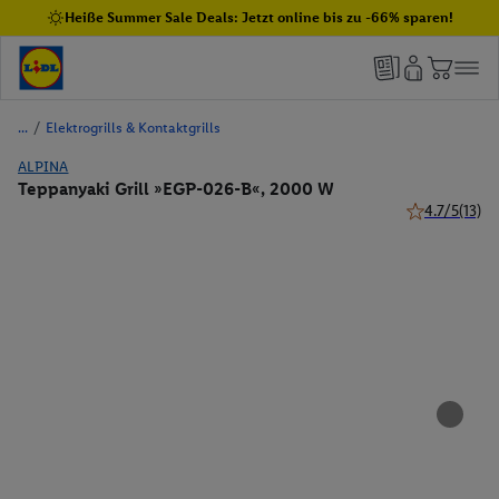
Heiße Summer Sale Deals: Jetzt online bis zu -66% sparen!
/
Elektrogrills & Kontaktgrills
ALPINA
Teppanyaki Grill »EGP-026-B«, 2000 W
4.7/5
(13)
4.7 von 5 Ste