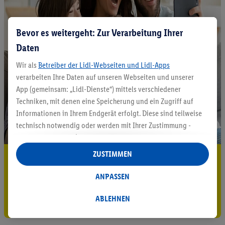
Bevor es weitergeht: Zur Verarbeitung Ihrer
Daten
Wir als
Betreiber der Lidl-Webseiten und Lidl-Apps
verarbeiten Ihre Daten auf unseren Webseiten und unserer
App (gemeinsam: „Lidl-Dienste“) mittels verschiedener
Techniken, mit denen eine Speicherung und ein Zugriff auf
Informationen in Ihrem Endgerät erfolgt. Diese sind teilweise
technisch notwendig oder werden mit Ihrer Zustimmung -
auch durch Partner (u.a.
als separat
oder gemeinsam
Verantwortliche; im Zusammenhang mit dem IAB TCF
ZUSTIMMEN
5.95 € Versand sparen³²ᵃ
insgesamt
6
Partner) - für komfortable Einstellungen, zur
Statistik-Erstellung oder für personalisierte Werbung
Jetzt zum Newsletter anmelden
ANPASSEN
innerhalb und außerhalb der Lidl-Dienste verwendet.
Datenverarbeitungen für personalisierte Werbung werden
ABLEHNEN
Gutschein sichern!
durchgeführt, um eigene Werbung auszusteuern und um
Dritten die Ausspielung von Werbung außerhalb der Lidl-