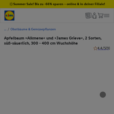
Summer Sale! Bis zu -66% sparen – online & in deiner Filiale!
/
Obstbäume & Gemüsepflanzen
Apfelbaum »Alkmene« und »James Grieve«, 2 Sorten,
süß-säuerlich, 300 - 400 cm Wuchshöhe
4.4/5
(9)
4.4 von 5 Ste