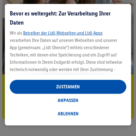
Bevor es weitergeht: Zur Verarbeitung Ihrer
Daten
Wir als
Betreiber der Lidl-Webseiten und Lidl-Apps
verarbeiten Ihre Daten auf unseren Webseiten und unserer
App (gemeinsam: „Lidl-Dienste“) mittels verschiedener
Techniken, mit denen eine Speicherung und ein Zugriff auf
Informationen in Ihrem Endgerät erfolgt. Diese sind teilweise
technisch notwendig oder werden mit Ihrer Zustimmung -
auch durch Partner (u.a.
als separat
oder gemeinsam
5.95 € Versand sparen³²ᵃ
Verantwortliche; im Zusammenhang mit dem IAB TCF
ZUSTIMMEN
insgesamt
6
Partner) - für komfortable Einstellungen, zur
Jetzt zum Newsletter anmelden
Statistik-Erstellung oder für personalisierte Werbung
ANPASSEN
innerhalb und außerhalb der Lidl-Dienste verwendet.
Gutschein sichern!
Datenverarbeitungen für personalisierte Werbung werden
ABLEHNEN
durchgeführt, um eigene Werbung auszusteuern und um
Dritten die Ausspielung von Werbung außerhalb der Lidl-
Dienste über die Ihnen und Ihren Haushaltsangehörigen