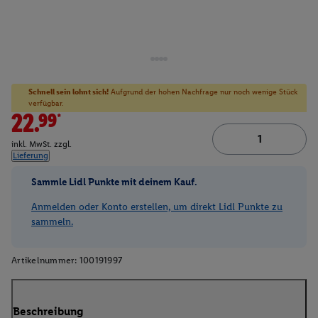
Schnell sein lohnt sich!
Aufgrund der hohen Nachfrage nur noch wenige Stück
verfügbar.
22.99*
inkl. MwSt. zzgl.
Lieferung
Sammle Lidl Punkte mit deinem Kauf.
Anmelden oder Konto erstellen, um direkt Lidl Punkte zu
sammeln.
Artikelnummer:
100191997
Beschreibung