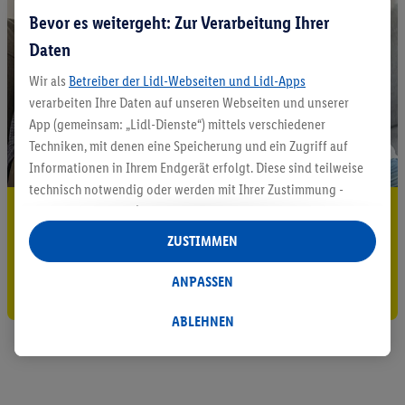
Bevor es weitergeht: Zur Verarbeitung Ihrer
Daten
Wir als
Betreiber der Lidl-Webseiten und Lidl-Apps
verarbeiten Ihre Daten auf unseren Webseiten und unserer
App (gemeinsam: „Lidl-Dienste“) mittels verschiedener
Techniken, mit denen eine Speicherung und ein Zugriff auf
Informationen in Ihrem Endgerät erfolgt. Diese sind teilweise
technisch notwendig oder werden mit Ihrer Zustimmung -
5.95 € Versand sparen³²ᵃ
auch durch Partner (u.a.
als separat
oder gemeinsam
Verantwortliche; im Zusammenhang mit dem IAB TCF
ZUSTIMMEN
Jetzt zum Newsletter anmelden
insgesamt
6
Partner) - für komfortable Einstellungen, zur
Statistik-Erstellung oder für personalisierte Werbung
ANPASSEN
Gutschein sichern!
innerhalb und außerhalb der Lidl-Dienste verwendet.
Datenverarbeitungen für personalisierte Werbung werden
ABLEHNEN
durchgeführt, um eigene Werbung auszusteuern und um
Dritten die Ausspielung von Werbung außerhalb der Lidl-
Dienste über die Ihnen und Ihren Haushaltsangehörigen