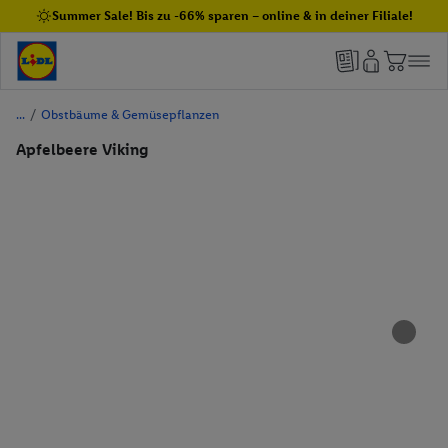
Summer Sale! Bis zu -66% sparen – online & in deiner Filiale!
/
Obstbäume & Gemüsepflanzen
Apfelbeere Viking