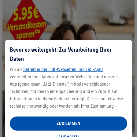
Bevor es weitergeht: Zur Verarbeitung Ihrer
Daten
Wir als
Betreiber der Lidl-Webseiten und Lidl-Apps
verarbeiten Ihre Daten auf unseren Webseiten und unserer
App (gemeinsam: „Lidl-Dienste“) mittels verschiedener
Techniken, mit denen eine Speicherung und ein Zugriff auf
Informationen in Ihrem Endgerät erfolgt. Diese sind teilweise
technisch notwendig oder werden mit Ihrer Zustimmung -
auch durch Partner (u.a.
als separat
oder gemeinsam
Verantwortliche; im Zusammenhang mit dem IAB TCF
ZUSTIMMEN
insgesamt
6
Partner) - für komfortable Einstellungen, zur
Statistik-Erstellung oder für personalisierte Werbung