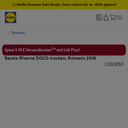
Heiße Summer Sale Deals: Jetzt online bis zu -66% sparen!
/
Rotwein
32a
Spare 5.95€ Versandkosten
mit Lidl Plus!
Barolo Riserva DOCG trocken, Rotwein 2016
3.9/5
(43)
3.9 von 5 Ste