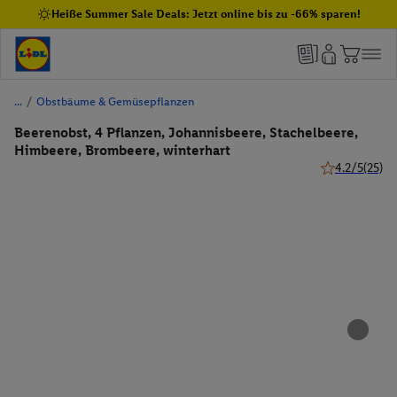
Heiße Summer Sale Deals: Jetzt online bis zu -66% sparen!
/
Obstbäume & Gemüsepflanzen
Beerenobst, 4 Pflanzen, Johannisbeere, Stachelbeere,
Himbeere, Brombeere, winterhart
4.2/5
(25)
4.2 von 5 Ste