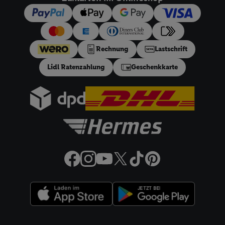
dieser Werbeausspielungen.
Sofern Sie hier Ihre Zustimmung dazu erteilen und danach ein
Lidl Plus-Konto erstellen bzw. sich in Ihr bestehendes Lidl
Plus-Konto einloggen, kann darüber hinaus auch Ihre dort
angegebene E-Mail-Adresse von uns in gemeinsamer
Rechnung
Lastschrift
Verantwortlichkeit mit einem der oben genannten Partner
Lidl Ratenzahlung
Geschenkkarte
verwendet werden, um daraus eine spezielle Online-Kennung
zu erstellen (die sogenannte EUID), die wir sodann ähnlich wie
die sogleich beschriebene Utiq-Kennung verwenden können,
um Sie in von Dritten betriebenen Diensten zu erkennen und
Ihnen personalisierte Werbung auszuspielen. Hierzu wird von
uns und einem der anderen oben genannten Partner auch Ihre
in einen Hashwert umgewandelte E-Mail-Adresse in
gemeinsamer Verantwortlichkeit verarbeitet.
Zudem erlauben Sie uns, der Utiq SA/NV („Utiq“) und
Ihrem
Telekommunikationsnetzbetreiber
, die Utiq-Technologie
in den Lidl-Diensten einzusetzen. Utiq prüft zunächst anhand
Ihrer IP-Adresse, ob die Technologie für Sie verfügbar ist.
Wenn das der Fall ist, gibt Utiq Ihre IP-Adresse an Ihren
Rechtliche Informationen