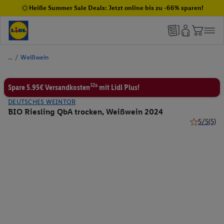
Heiße Summer Sale Deals: Jetzt online bis zu -66% sparen!
/
Weißwein
32a
Spare 5.95€ Versandkosten
mit Lidl Plus!
DEUTSCHES WEINTOR
BIO Riesling QbA trocken, Weißwein 2024
5/5
(5)
5 von 5 St