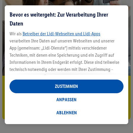
Bevor es weitergeht: Zur Verarbeitung Ihrer
Daten
Wir als
Betreiber der Lidl-Webseiten und Lidl-Apps
verarbeiten Ihre Daten auf unseren Webseiten und unserer
App (gemeinsam: „Lidl-Dienste“) mittels verschiedener
Techniken, mit denen eine Speicherung und ein Zugriff auf
Informationen in Ihrem Endgerät erfolgt. Diese sind teilweise
technisch notwendig oder werden mit Ihrer Zustimmung -
auch durch Partner (u.a.
als separat
oder gemeinsam
5.95 € Versand sparen³²ᵃ
Verantwortliche; im Zusammenhang mit dem IAB TCF
ZUSTIMMEN
insgesamt
6
Partner) - für komfortable Einstellungen, zur
Jetzt zum Newsletter anmelden
Statistik-Erstellung oder für personalisierte Werbung
ANPASSEN
innerhalb und außerhalb der Lidl-Dienste verwendet.
Gutschein sichern!
Datenverarbeitungen für personalisierte Werbung werden
ABLEHNEN
durchgeführt, um eigene Werbung auszusteuern und um
Dritten die Ausspielung von Werbung außerhalb der Lidl-