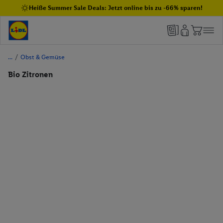
Heiße Summer Sale Deals: Jetzt online bis zu -66% sparen!
/
Obst & Gemüse
Bio Zitronen